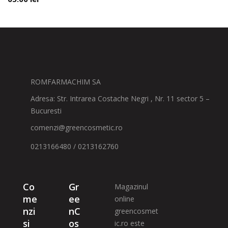
ROMFARMACHIM SA
Adresa: Str. Intrarea Costache Negri , Nr. 11 sector 5 –
Bucuresti
comenzi@greencosmetic.ro
0213166480 / 0213162760
Co
Gr
Magazinul
me
ee
online
nzi
nC
greencosmet
si
os
ic.ro este