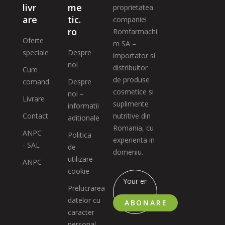
livr
me
proprietatea
are
tic.
companiei
ro
Romfarmachi
Oferte
m SA –
speciale
Despre
importator si
noi
distribuitor
Cum
de produse
comand
Despre
cosmetice si
noi –
Livrare
suplimente
informatii
Contact
nutritive din
aditionale
Romania, cu
ANPC
Politica
experienta in
- SAL
de
domeniu.
utilizare
ANPC
cookie
Prelucrarea
datelor cu
ABONARE
caracter
personal