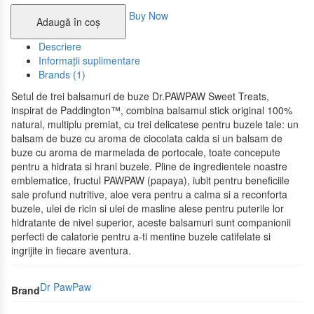
Buy Now
Adaugă în coș
Descriere
Informații suplimentare
Brands (1)
Setul de trei balsamuri de buze Dr.PAWPAW Sweet Treats,
inspirat de Paddington™, combina balsamul stick original 100%
natural, multiplu premiat, cu trei delicatese pentru buzele tale: un
balsam de buze cu aroma de ciocolata calda si un balsam de
buze cu aroma de marmelada de portocale, toate concepute
pentru a hidrata si hrani buzele. Pline de ingredientele noastre
emblematice, fructul PAWPAW (papaya), iubit pentru beneficiile
sale profund nutritive, aloe vera pentru a calma si a reconforta
buzele, ulei de ricin si ulei de masline alese pentru puterile lor
hidratante de nivel superior, aceste balsamuri sunt companionii
perfecti de calatorie pentru a-ti mentine buzele catifelate si
ingrijite in fiecare aventura.
Dr PawPaw
Brand