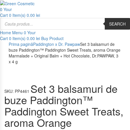
0
Your
Cart
0 Item(s)
0.00
lei
Products
search
SEARCH
Home
Menu
0
Your
Cart
0 Item(s)
0.00
lei
Buy Product
Prima pagină
Paddington x Dr. Pawpaw
Set 3 balsamuri de
buze Paddington™ Paddington Sweet Treats, aroma Orange
Marmalade + Original Balm + Hot Chocolate, Dr.PAWPAW, 3
x 4 g
Set 3 balsamuri de
SKU:
PP4461
buze Paddington™
Paddington Sweet Treats,
aroma Orange