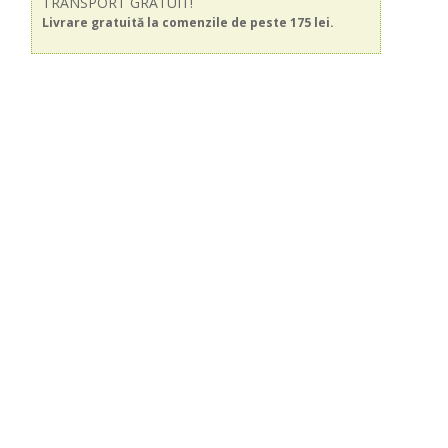
TRANSPORT GRATUIT!
Livrare gratuită la comenzile de peste 175 lei.