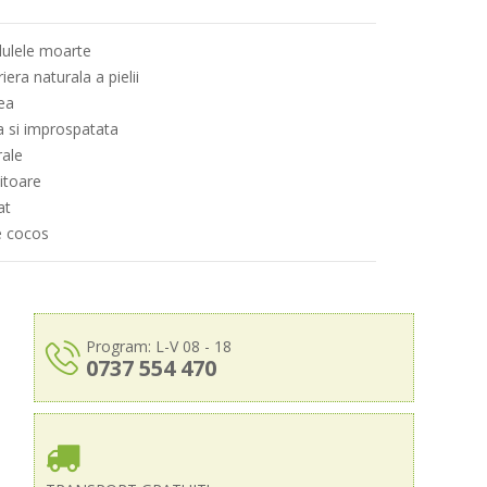
elulele moarte
iera naturala a pielii
lea
ta si improspatata
rale
itoare
at
e cocos
Program: L-V 08 - 18
0737 554 470