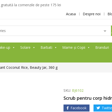
ratuită la comenzile de peste 175 lei
Acasa
Despre noi
Bl
ake-up
Solare
Barbati
Mame și Copii
Branduri
tant Coconut Rice, Beauty Jar, 360 g
SKU:
BJ6102
Scrub pentru corp hidr
Facebook
Twitte