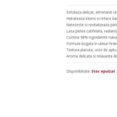
Exfoliaza delicat, eliminand c
Hidrateaza intens si reface bar
Netezeste si revitalizeaza pie
Lasa pielea catifelata, radian
Contine 98% ingrediente natu
Formula bogata in uleiuri hran
Textura placuta, usor de aplic
Aroma delicata si relaxanta d
Disponiblitate:
Stoc epuizat