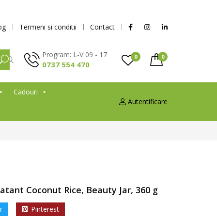
og
Termeni si conditii
Contact
Program: L-V 09 - 17
0
0
0737 554 470
Cadouri
Autentificare
atant Coconut Rice, Beauty Jar, 360 g
r
Pinterest