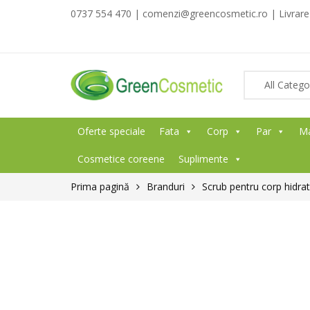
0737 554 470 | comenzi@greencosmetic.ro | Livrare g
Oferte speciale
Fata
Corp
Par
M
Cosmetice coreene
Suplimente
Prima pagină
Branduri
Scrub pentru corp hidra