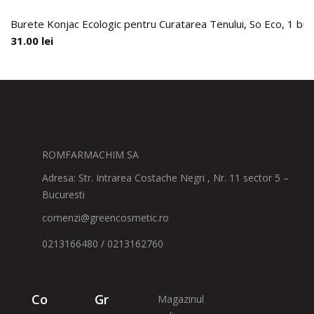
Burete Konjac Ecologic pentru Curatarea Tenului, So Eco, 1 buc
31.00
lei
ROMFARMACHIM SA
Adresa: Str. Intrarea Costache Negri , Nr. 11 sector 5 –
Bucuresti
comenzi@greencosmetic.ro
0213166480 / 0213162760
Co
Gr
Magazinul