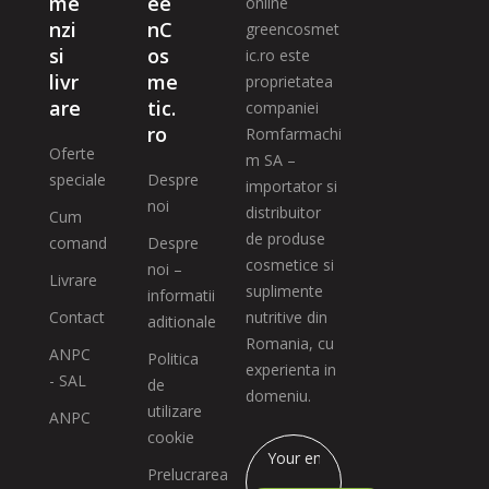
me
ee
online
nzi
nC
greencosmet
si
os
ic.ro este
livr
me
proprietatea
are
tic.
companiei
ro
Romfarmachi
Oferte
m SA –
speciale
Despre
importator si
noi
distribuitor
Cum
de produse
comand
Despre
cosmetice si
noi –
Livrare
suplimente
informatii
Contact
nutritive din
aditionale
Romania, cu
ANPC
Politica
experienta in
- SAL
de
domeniu.
utilizare
ANPC
cookie
Prelucrarea