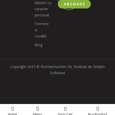
datelor cu
ABONARE
caracter
personal
Termeni
si
conditii
Blog
Copyright 2023 © Romfarmachim SA. Realizat de Simplio
Software
Home
Menu
Your
Cart
Buy Product