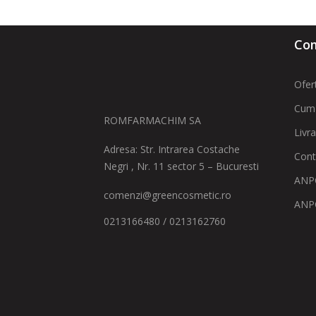
Com
Ofer
Cum
ROMFARMACHIM SA
Livr
Adresa: Str. Intrarea Costache
Cont
Negri , Nr. 11 sector 5 – Bucuresti
ANPC
comenzi@greencosmetic.ro
ANP
0213166480 / 0213162760