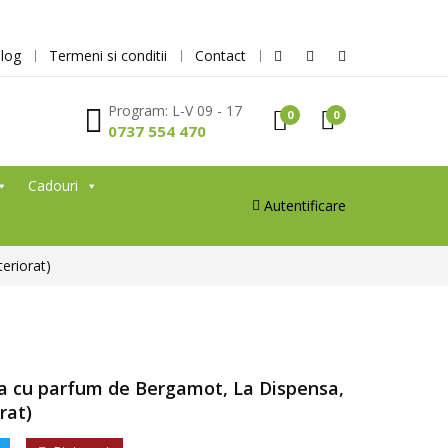
log
Termeni si conditii
Contact
Program: L-V 09 - 17
0
0
0737 554 470
Cadouri
Autentificare
eriorat)
da cu parfum de Bergamot, La Dispensa,
rat)