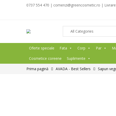
0737 554 470 | comenzi@greencosmetic.ro | Livrare g
Oferte speciale
Fata
Corp
Par
M
Cosmetice coreene
Suplimente
Prima pagină
AVADA - Best Sellers
Sapun vege