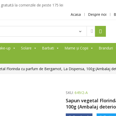
ratuită la comenzile de peste 175 lei
Acasa
Despre noi
B
ake-up
Solare
Barbati
Mame și Copii
Branduri
tal Florinda cu parfum de Bergamot, La Dispensa, 100g (Ambalaj det
SKU:
649/2-A
Sapun vegetal Florin
100g (Ambalaj deterio