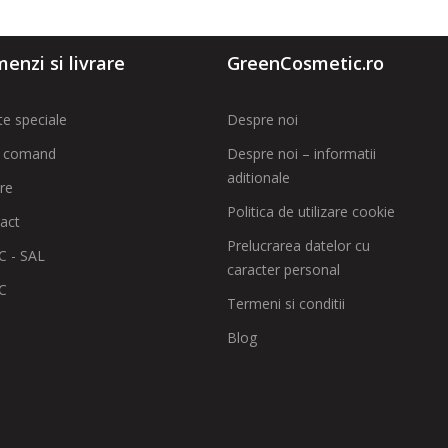
enzi si livrare
GreenCosmetic.ro
te speciale
Despre noi
 comand
Despre noi – informatii
aditionale
are
Politica de utilizare cookie
act
Prelucrarea datelor cu
 - SAL
caracter personal
C
Termeni si conditii
Blog