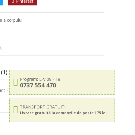
Pinterest
si a corpului
t.
(1)
Program: L-V 08 - 18
0737 554 470
ant Florinda curata eficient pielea, lasand-o
TRANSPORT GRATUIT!
Livrare gratuită la comenzile de peste 175 lei.