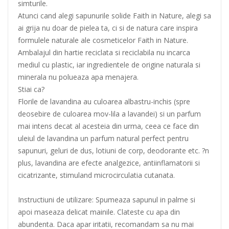
simturile.
Atunci cand alegi sapunurile solide Faith in Nature, alegi sa
ai grija nu doar de pielea ta, ci si de natura care inspira
formulele naturale ale cosmeticelor Faith in Nature.
Ambalajul din hartie reciclata si reciclabila nu incarca
mediul cu plastic, iar ingredientele de origine naturala si
minerala nu polueaza apa menajera.
Stiai ca?
Florile de lavandina au culoarea albastru-inchis (spre
deosebire de culoarea mov-lila a lavandei) si un parfum
mai intens decat al acesteia din urma, ceea ce face din
uleiul de lavandina un parfum natural perfect pentru
sapunuri, geluri de dus, lotiuni de corp, deodorante etc. ?n
plus, lavandina are efecte analgezice, antiinflamatorii si
cicatrizante, stimuland microcirculatia cutanata.
Instructiuni de utilizare: Spumeaza sapunul in palme si
apoi maseaza delicat mainile. Clateste cu apa din
abundenta. Daca apar iritatii, recomandam sa nu mai