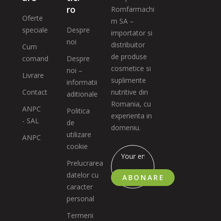
ro
Romfarmachi
Oferte
m SA –
speciale
Despre
importator si
noi
distribuitor
Cum
de produse
comand
Despre
cosmetice si
noi –
Livrare
suplimente
informatii
Contact
nutritive din
aditionale
Romania, cu
ANPC
Politica
experienta in
- SAL
de
domeniu.
utilizare
ANPC
cookie
Prelucrarea
datelor cu
ABONARE
caracter
personal
Termeni