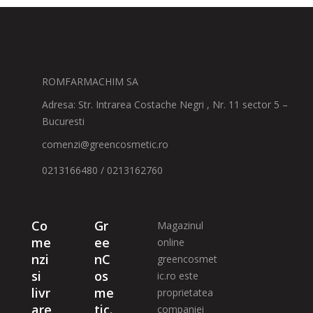
ROMFARMACHIM SA
Adresa: Str. Intrarea Costache Negri , Nr. 11 sector 5 –
Bucuresti
comenzi@greencosmetic.ro
0213166480 / 0213162760
Co
Gr
Magazinul
me
ee
online
nzi
nC
greencosmet
si
os
ic.ro este
livr
me
proprietatea
are
tic.
companiei