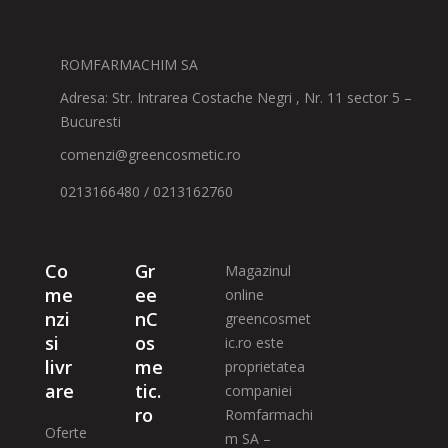
ROMFARMACHIM SA
Adresa: Str. Intrarea Costache Negri , Nr. 11 sector 5 –
Bucuresti
comenzi@greencosmetic.ro
0213166480 / 0213162760
Co
Gr
Magazinul
me
ee
online
nzi
nC
greencosmet
si
os
ic.ro este
livr
me
proprietatea
are
tic.
companiei
ro
Romfarmachi
Oferte
m SA –