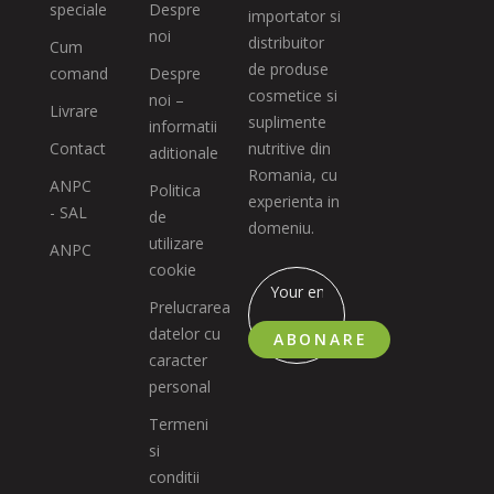
speciale
Despre
importator si
noi
distribuitor
Cum
de produse
comand
Despre
cosmetice si
noi –
Livrare
suplimente
informatii
Contact
nutritive din
aditionale
Romania, cu
ANPC
Politica
experienta in
- SAL
de
domeniu.
utilizare
ANPC
cookie
Prelucrarea
datelor cu
ABONARE
caracter
personal
Termeni
si
conditii