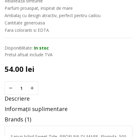
Relaxeaza simturile
Parfum proaspat, inspirat de mare
Ambalaj cu design atractiv, perfect pentru cadou
Cantitate generoasa
Fara coloranti si EDTA
Disponiblitate:
In stoc
Pretul afisat include TVA
54.00
lei
Descriere
Informații suplimentare
Brands (1)
Sapun lichid Sweet Tide, PROFUMI DI MARE, Florinda, 500