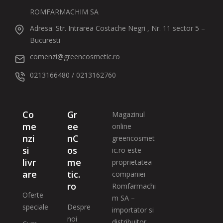
ROMFARMACHIM SA
Adresa: Str. Intrarea Costache Negri , Nr. 11 sector 5 –
Bucuresti
comenzi@greencosmetic.ro
0213166480 / 0213162760
Co
Gr
Magazinul
me
ee
online
nzi
nC
greencosmet
si
os
ic.ro este
livr
me
proprietatea
are
tic.
companiei
ro
Romfarmachi
Oferte
m SA –
speciale
Despre
importator si
noi
distribuitor