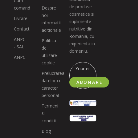
Cum
de produse
comand
Despre
cosmetice si
noi –
Livrare
suplimente
informatii
Contact
nutritive din
aditionale
Romania, cu
ANPC
Politica
experienta in
- SAL
de
domeniu.
utilizare
ANPC
cookie
Prelucrarea
datelor cu
ABONARE
caracter
personal
Termeni
si
conditii
Blog