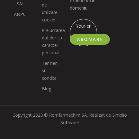
experienta in
- SAL
de
domeniu.
utilizare
ANPC
cookie
Prelucrarea
datelor cu
ABONARE
caracter
personal
Termeni
si
conditii
Blog
Copyright 2023 © Romfarmachim SA. Realizat de Simplio
Software