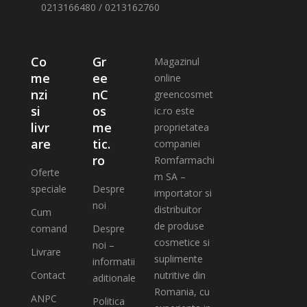
0213166480 / 0213162760
Co
Gr
Magazinul
me
ee
online
nzi
nC
greencosmet
si
os
ic.ro este
livr
me
proprietatea
are
tic.
companiei
ro
Romfarmachi
Oferte
m SA –
speciale
Despre
importator si
noi
distribuitor
Cum
de produse
comand
Despre
cosmetice si
noi –
Livrare
suplimente
informatii
Contact
nutritive din
aditionale
Romania, cu
ANPC
Politica