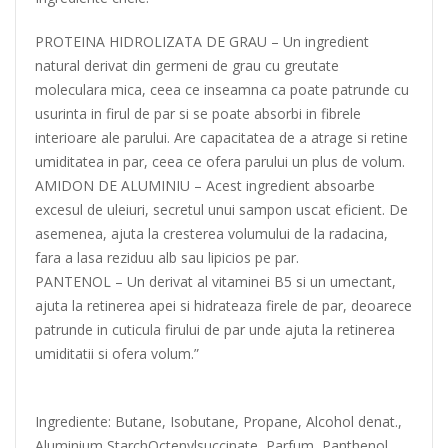
PROTEINA HIDROLIZATA DE GRAU – Un ingredient
natural derivat din germeni de grau cu greutate
moleculara mica, ceea ce inseamna ca poate patrunde cu
usurinta in firul de par si se poate absorbi in fibrele
interioare ale parului. Are capacitatea de a atrage si retine
umiditatea in par, ceea ce ofera parului un plus de volum.
AMIDON DE ALUMINIU – Acest ingredient absoarbe
excesul de uleiuri, secretul unui sampon uscat eficient. De
asemenea, ajuta la cresterea volumului de la radacina,
fara a lasa reziduu alb sau lipicios pe par.
PANTENOL – Un derivat al vitaminei B5 si un umectant,
ajuta la retinerea apei si hidrateaza firele de par, deoarece
patrunde in cuticula firului de par unde ajuta la retinerea
umiditatii si ofera volum.”
Ingrediente: Butane, Isobutane, Propane, Alcohol denat.,
Aluminium StarchOctenylsuccinate, Parfum, Panthenol,