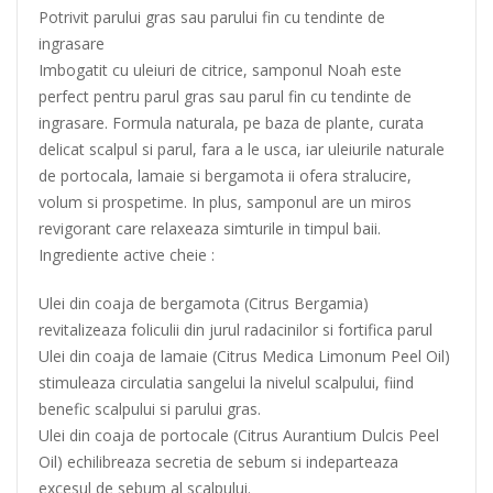
Potrivit parului gras sau parului fin cu tendinte de
ingrasare
Imbogatit cu uleiuri de citrice, samponul Noah este
perfect pentru parul gras sau parul fin cu tendinte de
ingrasare. Formula naturala, pe baza de plante, curata
delicat scalpul si parul, fara a le usca, iar uleiurile naturale
de portocala, lamaie si bergamota ii ofera stralucire,
volum si prospetime. In plus, samponul are un miros
revigorant care relaxeaza simturile in timpul baii.
Ingrediente active cheie :
Ulei din coaja de bergamota (Citrus Bergamia)
revitalizeaza foliculii din jurul radacinilor si fortifica parul
Ulei din coaja de lamaie (Citrus Medica Limonum Peel Oil)
stimuleaza circulatia sangelui la nivelul scalpului, fiind
benefic scalpului si parului gras.
Ulei din coaja de portocale (Citrus Aurantium Dulcis Peel
Oil) echilibreaza secretia de sebum si indeparteaza
excesul de sebum al scalpului.