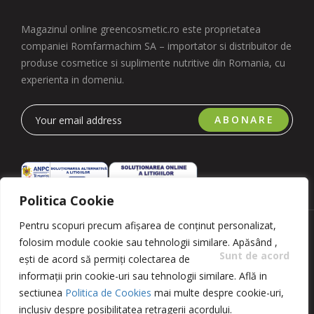
Magazinul online greencosmetic.ro este proprietatea
companiei Romfarmachim SA – importator si distribuitor de
produse cosmetice si suplimente nutritive din Romania, cu
experienta in domeniu.
ABONARE
Politica Cookie
Pentru scopuri precum afișarea de conținut personalizat,
Copyright 2023 © Romfarmachim SA. Realizat de Simplio
folosim module cookie sau tehnologii similare. Apăsând
,
Software
Sunt de acord
ești de acord să permiți colectarea de
informații prin cookie-uri sau tehnologii similare. Află in
sectiunea
Politica de Cookies
mai multe despre cookie-uri,
inclusiv despre posibilitatea retragerii acordului.