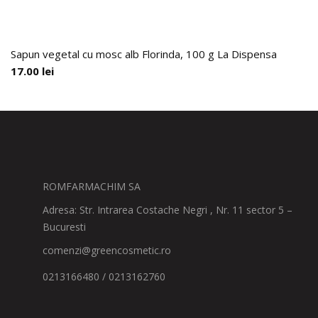
Sapun vegetal cu mosc alb Florinda, 100 g La Dispensa
17.00
lei
ROMFARMACHIM SA
Adresa: Str. Intrarea Costache Negri , Nr. 11 sector 5 –
Bucuresti
comenzi@greencosmetic.ro
0213166480 / 0213162760