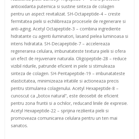
antioxidanta puternica si sustine sinteza de colagen
pentru un aspect revitalizat. SH-Octapeptide-4 – creste
fermitatea pielii si echilibreaza procesele de regenerare si
anti-aging. Acetyl Octapeptide-3 – combina ingrediente
hidratante cu agenti iluminatori, lasand pielea luminoasa si
intens hidratata. SH-Decapeptide-7 – accelereaza
regenerarea celulara, imbunatateste textura pielii si ofera
un efect de rejuvenare naturala. Oligopeptide-28 – reduce
vizibil ridurile, patrunde eficient in piele si stimuleaza
sinteza de colagen. SH-Pentapeptide-19 – imbunatateste
elasticitatea, minimizeaza iritatiile si actioneaza precis
pentru stimularea colagenului. Acetyl Hexapeptide-8 –
cunoscut ca „botox natural”, este deosebit de eficient
pentru zona fruntii si a ochilor, reducand liniile de expresie.
Acetyl Hexapeptide-22 – sprijina rezilienta pielii si
promoveaza comunicarea celulara pentru un ten mai
sanatos.