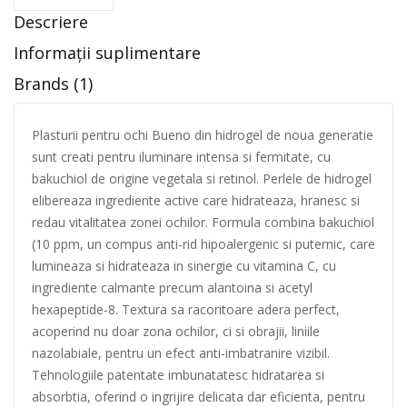
Descriere
Informații suplimentare
Brands (1)
Plasturii pentru ochi Bueno din hidrogel de noua generatie
sunt creati pentru iluminare intensa si fermitate, cu
bakuchiol de origine vegetala si retinol. Perlele de hidrogel
elibereaza ingrediente active care hidrateaza, hranesc si
redau vitalitatea zonei ochilor. Formula combina bakuchiol
(10 ppm, un compus anti-rid hipoalergenic si puternic, care
lumineaza si hidrateaza in sinergie cu vitamina C, cu
ingrediente calmante precum alantoina si acetyl
hexapeptide-8. Textura sa racoritoare adera perfect,
acoperind nu doar zona ochilor, ci si obrajii, liniile
nazolabiale, pentru un efect anti-imbatranire vizibil.
Tehnologiile patentate imbunatatesc hidratarea si
absorbtia, oferind o ingrijire delicata dar eficienta, pentru