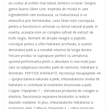
un contur al ochilor mai neted, luminos si tanar. Despre
gama Bueno Silver Line: Inspirata de modul in care
ingredientele rare evolueaza, se maturizeaza si se
intensifica prin fermentatie, Linia Silver este conceputa
pentru a functiona in armonie cu ritmul natural al pielii. In
esenta, aceasta este un complex rafinat de extract de
trufe negre, ferment de drojdie neagra si peptide,
conceput pentru a oferi hidratare profunda, a sustine
densitatea pielii si a restabili volumul de lunga durata.
Fiecare produs se suprapune perfect cu urmatorul,
sporind performanta printr-o abordare in mai multi pasi
care se adapteaza nevoilor pielii de reinnoire, hidratare si
fermitate. PEPTIDE AVANSATE: Nicotinoyl Hexapeptide-44
– sprijina bariera naturala a pielii, imbunatateste nivelul de
hidratare si contribuie la rezistenta structurala a pielii.
Copper Tripeptide-1 – stimuleaza productia de colagen si
elastina, favorizeaza repararea tesuturilor si reduce
daunele oxidative. In plus, imbunatateste hidratarea si
rezistenta pielii. Caffeoyl Tripeptide-1 – ofera protectie