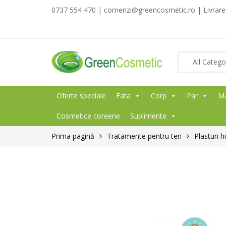
0737 554 470 | comenzi@greencosmetic.ro | Livrare g
Oferte speciale
Fata
Corp
Par
M
Cosmetice coreene
Suplimente
Prima pagină
Tratamente pentru ten
Plasturi h