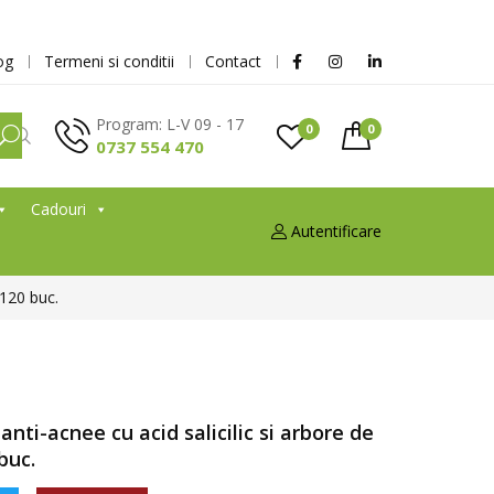
og
Termeni si conditii
Contact
Program: L-V 09 - 17
0
0
0737 554 470
Cadouri
Autentificare
 120 buc.
 anti-acnee cu acid salicilic si arbore de
buc.