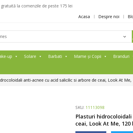
ratuită la comenzile de peste 175 lei
Acasa
Despre noi
Bl
ake-up
Solare
Barbati
Mame și Copii
Branduri
idrocoloidali anti-acnee cu acid salicilic si arbore de ceai, Look At Me,
SKU:
11113098
Plasturi hidrocoloidali
ceai, Look At Me, 120 