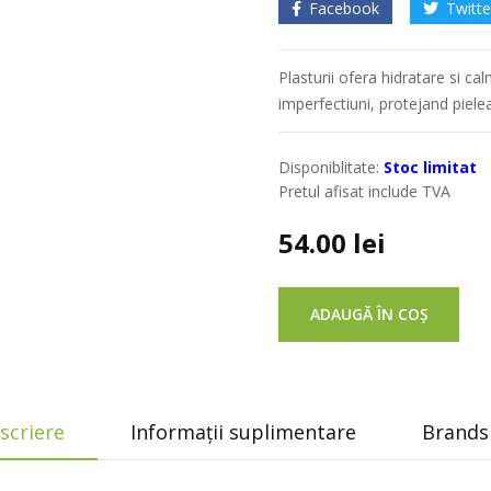
Facebook
Twitte
Plasturii ofera hidratare si c
imperfectiuni, protejand pielea 
Disponiblitate:
Stoc limitat
Pretul afisat include TVA
54.00
lei
ADAUGĂ ÎN COȘ
scriere
Informații suplimentare
Brands 