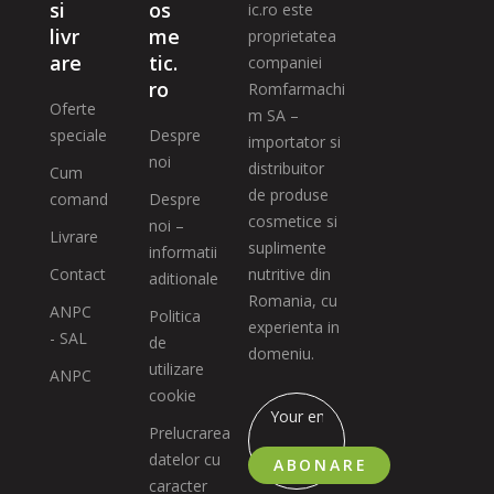
si
os
ic.ro este
livr
me
proprietatea
are
tic.
companiei
ro
Romfarmachi
Oferte
m SA –
speciale
Despre
importator si
noi
distribuitor
Cum
de produse
comand
Despre
cosmetice si
noi –
Livrare
suplimente
informatii
Contact
nutritive din
aditionale
Romania, cu
ANPC
Politica
experienta in
- SAL
de
domeniu.
utilizare
ANPC
cookie
Prelucrarea
datelor cu
ABONARE
caracter