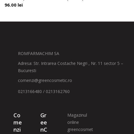
96.00
lei
ROMFARMACHIM SA
Adresa: Str. Intrarea Costache Negri , Nr. 11 sector 5 –
Bucuresti
comenzi@greencosmetic.ro
0213166480 / 0213162760
Co
Gr
Magazinul
me
ee
online
nzi
nC
greencosmet