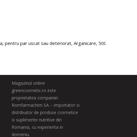
a, pentru par uscat sau deteriorat, Arganicare, 500 ml
Super 
83.0
Magazinul online
greencosmetic.ro este
proprietatea companiei
Romfarmachim SA – importator si
distribuitor de produse cosmetice
si suplimente nutritive din
Romania, cu experienta in
domeniu.