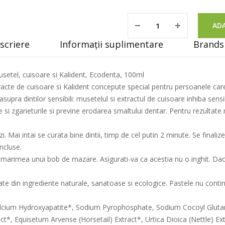
ADA
scriere
Informații suplimentare
Brands 
musetel, cuisoare si Kalident, Ecodenta, 100ml
xtracte de cuisoare si Kalident concepute special pentru persoanele ca
asupra dintilor sensibili: musetelul si extractul de cuisoare inhiba sensi
ile si zgarieturile si previne erodarea smaltului dentar. Pentru rezultat
zi. Mai intai se curata bine dintii, timp de cel putin 2 minute. Se finaliz
ncluse.
e marimea unui bob de mazare. Asigurati-va ca acestia nu o inghit. Daca
cate din ingrediente naturale, sanatoase si ecologice. Pastele nu cont
 Calcium Hydroxyapatite*, Sodium Pyrophosphate, Sodium Cocoyl Glut
ract*, Equisetum Arvense (Horsetail) Extract*, Urtica Dioica (Nettle) E