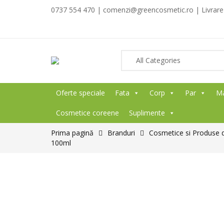
0737 554 470 | comenzi@greencosmetic.ro | Livrare g
Oferte speciale
Fata
Corp
Par
M
Cosmetice coreene
Suplimente
Prima pagină
Branduri
Cosmetice si Produse d
100ml