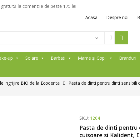
ratuită la comenzile de peste 175 lei
Acasa
Despre noi
B
ake-up
Solare
Barbati
Mame și Copii
Branduri
e ingrijire BIO de la Ecodenta
Pasta de dinti pentru dinti sensibili
SKU:
1204
Pasta de dinti pentru 
cuisoare si Kalident,