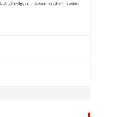
l, Ethylhexylglycerin, Sodium saccharin, Sodium
HOT
I