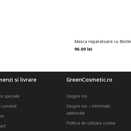
Masca reparatoare cu Biotin
96.00
lei
enzi si livrare
GreenCosmetic.ro
te speciale
Despre noi
 comand
Despre noi – informatii
aditionale
are
Politica de utilizare cookie
act