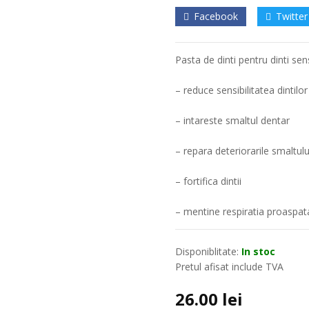
Facebook
Twitter
Pasta de dinti pentru dinti sen
– reduce sensibilitatea dintilor
– intareste smaltul dentar
– repara deteriorarile smaltulu
– fortifica dintii
– mentine respiratia proaspat
Disponiblitate:
In stoc
Pretul afisat include TVA
26.00
lei