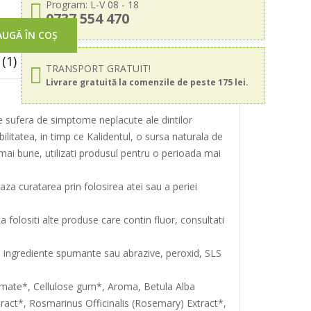
Program: L-V 08 - 18
0737 554 470
UGĂ ÎN COȘ
(1)
TRANSPORT GRATUIT!
Livrare gratuită la comenzile de peste 175 lei.
re sufera de simptome neplacute ale dintilor
bilitatea, in timp ce Kalidentul, o sursa naturala de
e mai bune, utilizati produsul pentru o perioada mai
eaza curatarea prin folosirea atei sau a periei
 folositi alte produse care contin fluor, consultati
in ingrediente spumante sau abrazive, peroxid, SLS
amate*, Cellulose gum*, Aroma, Betula Alba
xtract*, Rosmarinus Officinalis (Rosemary) Extract*,