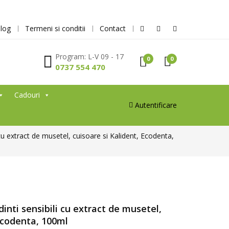
log
Termeni si conditii
Contact
Program: L-V 09 - 17
0
0
0737 554 470
Cadouri
Autentificare
 cu extract de musetel, cuisoare si Kalident, Ecodenta,
dinti sensibili cu extract de musetel,
 Ecodenta, 100ml