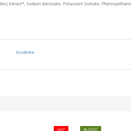
 (Linden) Extract*, Sodium Benzoate, Potassium Sorbate, Phenoxyethano
Ecodenta
HOT
IN STOC