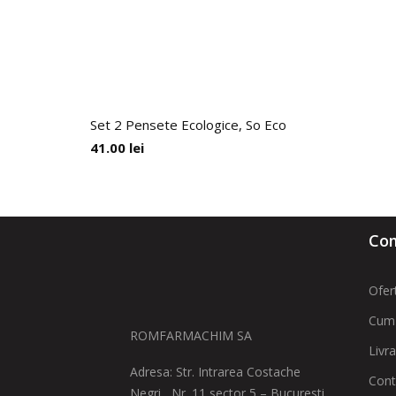
Set 2 Pensete Ecologice, So Eco
41.00
lei
Com
Ofer
Cum
ROMFARMACHIM SA
Livr
Adresa: Str. Intrarea Costache
Cont
Negri , Nr. 11 sector 5 – Bucuresti