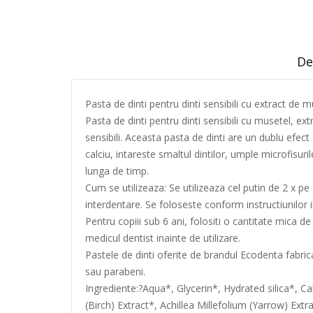
De
Pasta de dinti pentru dinti sensibili cu extract de 
Pasta de dinti pentru dinti sensibili cu musetel, e
sensibili. Aceasta pasta de dinti are un dublu efect 
calciu, intareste smaltul dintilor, umple microfisur
lunga de timp.
Cum se utilizeaza: Se utilizeaza cel putin de 2 x pe 
interdentare. Se foloseste conform instructiunilor i
Pentru copiii sub 6 ani, folositi o cantitate mica d
medicul dentist inainte de utilizare.
Pastele de dinti oferite de brandul Ecodenta fabri
sau parabeni.
Ingrediente:?Aqua*, Glycerin*, Hydrated silica*,
(Birch) Extract*, Achillea Millefolium (Yarrow) Ext