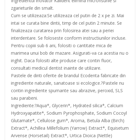
Ingredientul inovator Kalident elimina microfisurile si
zgarieturile din smalt.
Cum se utilizeaza:Se utilizeaza cel putin de 2 x pe zi. Mai
intai se curata bine dintii, timp de cel putin 2 minute. Se
finalizeaza curatarea prin folosirea atei sau a periei
interdentare. Se foloseste conform instructiunilor incluse.
Pentru copiii sub 6 ani, folositi o cantitate mica de
marimea unui bob de mazare. Asigurati-va ca acestia nu o
inghit. Daca folositi alte produse care contin fluor,
consultati medicul dentist inainte de utilizare.
Pastele de dinti oferite de brandul Ecodenta fabricate din
ingrediente naturale, sanatoase si ecologice.?Pastele nu
contin ingrediente spumante sau abrazive, peroxid, SLS
sau parabeni.
Ingrediente:?Aqua*, Glycerin*, Hydrated silica*, Calcium
Hydroxyapatite*, Sodium Pyrophosphate, Sodium Cocoyl
Glutamate*, Cellulose gum*, Aroma, Betula Alba (Birch)
Extract*, Achillea Millefolium (Yarrow) Extract*, Equisetum
Arvense (Horsetail) Extract*, Urtica Dioica (Nettle)