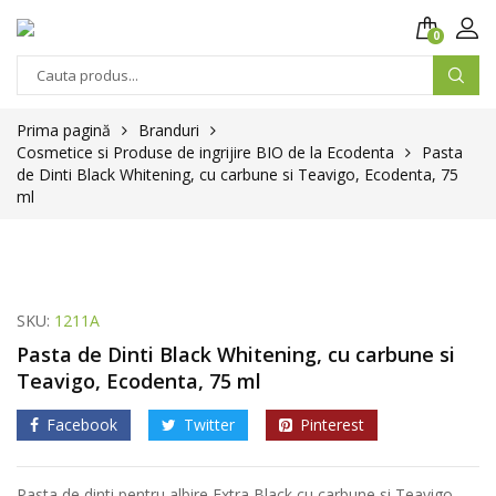
0
Products
search
Prima pagină
Branduri
Cosmetice si Produse de ingrijire BIO de la Ecodenta
Pasta
de Dinti Black Whitening, cu carbune si Teavigo, Ecodenta, 75
ml
SKU:
1211A
Pasta de Dinti Black Whitening, cu carbune si
Teavigo, Ecodenta, 75 ml
Facebook
Twitter
Pinterest
Pasta de dinti pentru albire Extra Black cu carbune si Teavigo,