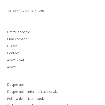
0213166480 / 0213162760
Comenzi si livrare
Oferte speciale
Cum comand
Livrare
Contact
ANPC - SAL
ANPC
GreenCosmetic.ro
Despre noi
Despre noi – informatii aditionale
Politica de utilizare cookie