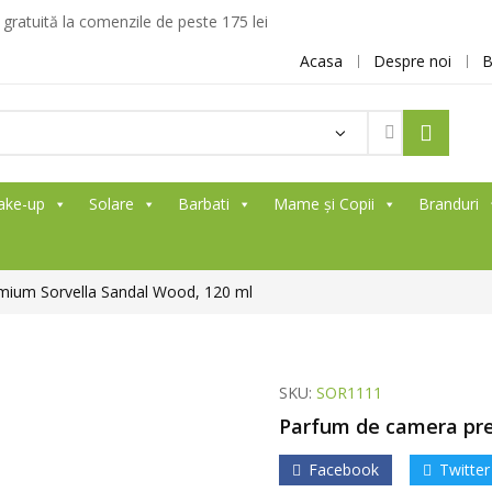
ratuită la comenzile de peste 175 lei
Acasa
Despre noi
B
Products
search
ake-up
Solare
Barbati
Mame și Copii
Branduri
mium Sorvella Sandal Wood, 120 ml
SKU:
SOR1111
Parfum de camera pre
Facebook
Twitter