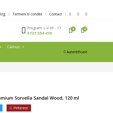
log
Termeni si conditii
Contact
Program: L-V 09 - 17
0
0
0737 554 470
Cadouri
Autentificare
mium Sorvella Sandal Wood, 120 ml
Pinterest