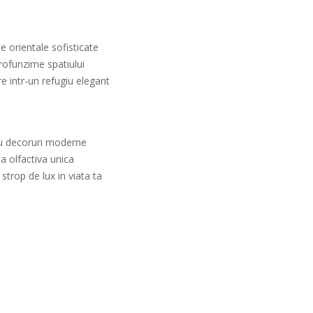
 orientale sofisticate
rofunzime spatiului
e intr-un refugiu elegant
ru decoruri moderne
ta olfactiva unica
strop de lux in viata ta