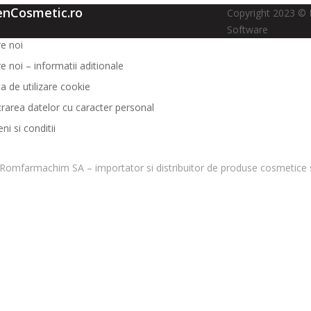
enCosmetic.ro
Copyright 2023 © 
Software
e noi
e noi – informatii aditionale
ca de utilizare cookie
crarea datelor cu caracter personal
i si conditii
Romfarmachim SA – importator si distribuitor de produse cosmetice s