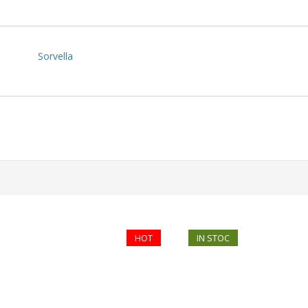
Sorvella
HOT
IN STOC