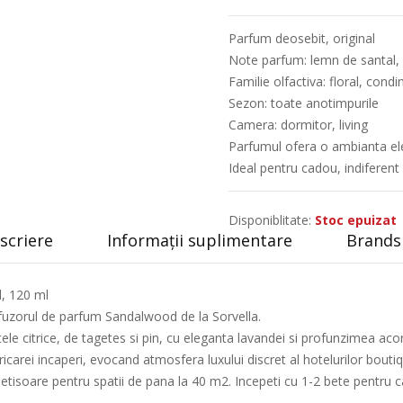
Parfum deosebit, original
Note parfum: lemn de santal, 
Familie olfactiva: floral, cond
Sezon: toate anotimpurile
Camera: dormitor, living
Parfumul ofera o ambianta elega
Ideal pentru cadou, indiferent
Disponiblitate:
Stoc epuizat
scriere
Informații suplimentare
Brands 
, 120 ml
difuzorul de parfum Sandalwood de la Sorvella.
e citrice, de tagetes si pin, cu eleganta lavandei si profunzimea acor
icarei incaperi, evocand atmosfera luxului discret al hotelurilor bouti
betisoare pentru spatii de pana la 40 m2. Incepeti cu 1-2 bete pentru