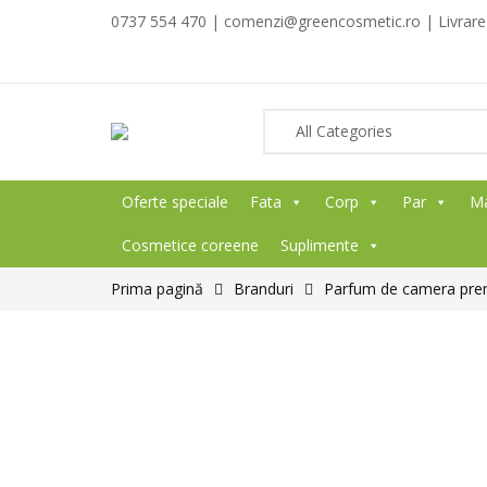
0737 554 470 | comenzi@greencosmetic.ro | Livrare g
Oferte speciale
Fata
Corp
Par
M
Cosmetice coreene
Suplimente
Prima pagină
Branduri
Parfum de camera pre