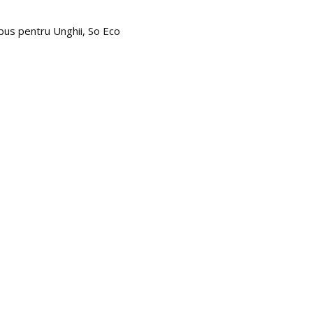
bus pentru Unghii, So Eco
Set 2
41.0