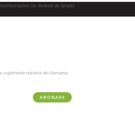
Romfarmachim SA. Realizat de Simplio
i suplimente nutritive din Romania,
ABONARE