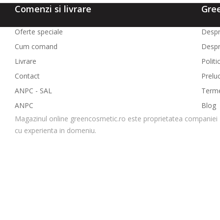
Comenzi si livrare
Gre
Oferte speciale
Despr
Cum comand
Despr
Livrare
Politi
Contact
Prelu
ANPC - SAL
Termen
ANPC
Blog
Magazinul online greencosmetic.ro este proprietatea companiei 
cu experienta in domeniu.