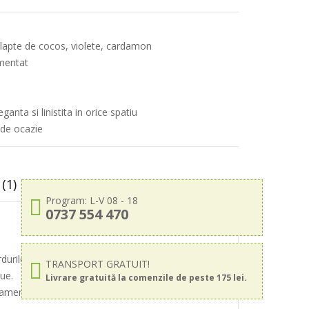
lapte de cocos, violete, cardamon
imentat
nta si linistita in orice spatiu
 de ocazie
(1)
Program: L-V 08 - 18
0737 554 470
durilor lemnoase, de patchouli si vanilie. Parfumul
TRANSPORT GRATUIT!
que.
Livrare gratuită la comenzile de peste 175 lei.
 camere mai mici, ajustand intensitatea dupa