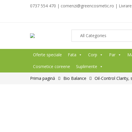
0737 554 470 | comenzi@greencosmetic.ro | Livrare g
Oferte speciale
Fata
Corp
Par
M
Cosmetice coreene
Suplimente
Prima pagină
Bio Balance
Oil-Control Clarity,