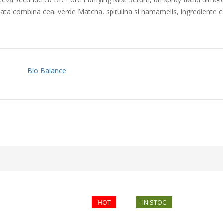
nsata combina ceai verde Matcha, spirulina si hamamelis, ingrediente c
Bio Balance
HOT
IN STOC