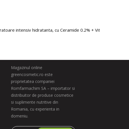
toare intensiv hidratanta, cu Ceramide 0.2% + Vitamina F 1%, Bi
Magazinul online
greencosmetic.ro este
proprietatea companiei
Romfarmachim SA – importator si
distribuitor de produse cosmetice
si suplimente nutritive din
Romania, cu experienta in
domeniu.