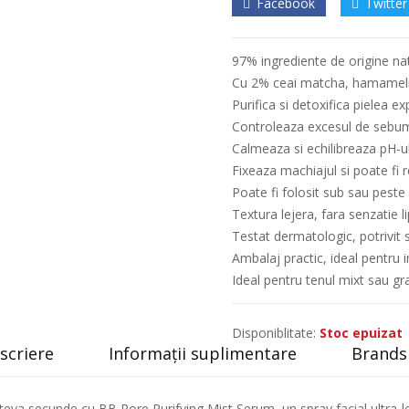
Facebook
Twitter
97% ingrediente de origine na
Cu 2% ceai matcha, hamamelis
Purifica si detoxifica pielea e
Controleaza excesul de sebum 
Calmeaza si echilibreaza pH-ul 
Fixeaza machiajul si poate fi r
Poate fi folosit sub sau peste
Textura lejera, fara senzatie l
Testat dermatologic, potrivit s
Ambalaj practic, ideal pentru i
Ideal pentru tenul mixt sau gr
Disponiblitate:
Stoc epuizat
scriere
Informații suplimentare
Brands 
ateva secunde cu BB Pore Purifying Mist Serum, un spray facial ultra-l