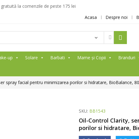
ratuită la comenzile de peste 175 lei
Acasa
Despre noi
B
ake-up
Solare
Barbati
Mame și Copii
Branduri
 ser spray facial pentru minimizarea porilor si hidratare, BioBalance, 8
SKU:
BB1543
Oil-Control Clarity, s
porilor si hidratare, B