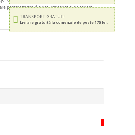
are pastreaza tenul curat, proaspat si cu aspect
TRANSPORT GRATUIT!
Livrare gratuită la comenzile de peste 175 lei.
HOT