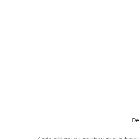
De
Curata, echilibreaza si protejeaza pielea in doar c