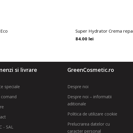
 Eco
Super Hydrator Crema repara
84.00
lei
enzi si livrare
GreenCosmetic.ro
te speciale
Despre noi
 comand
Despre noi – informatii
aditionale
are
Politica de utilizare cookie
act
Prelucrarea datelor cu
 - SAL
caracter personal