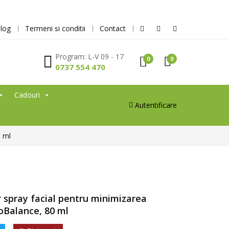
log
Termeni si conditii
Contact
Program: L-V 09 - 17
0
0
0737 554 470
Cadouri
Autentificare
0 ml
er spray facial pentru minimizarea
ioBalance, 80 ml