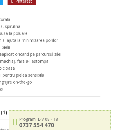
Pinterest
turala
, spirulina
xpusa la poluare
si ajuta la minimizarea porilor
pielii
eaplicat oricand pe parcursul zilei
 machiaj, fara a-l estompa
ipicioasa
i pentru pielea sensibila
ngrijire on-the-go
as
(1)
Program: L-V 08 - 18
0737 554 470
ejer ce detoxifica, regleaza sebumul si mentine