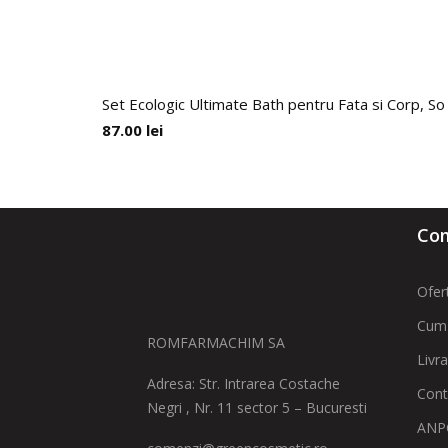
Set Ecologic Ultimate Bath pentru Fata si Corp, So
87.00
lei
Com
Ofer
Cum
ROMFARMACHIM SA
Livr
Adresa: Str. Intrarea Costache
Cont
Negri , Nr. 11 sector 5 – Bucuresti
ANPC