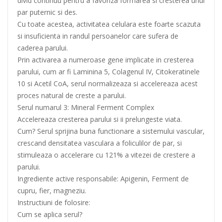
divid continuu pentru a favoriza formarea si cresterea unui
par puternic si des.
Cu toate acestea, activitatea celulara este foarte scazuta
si insuficienta in randul persoanelor care sufera de
caderea parului.
Prin activarea a numeroase gene implicate in cresterea
parului, cum ar fi Laminina 5, Colagenul IV, Citokeratinele
10 si Acetil CoA, serul normalizeaza si accelereaza acest
proces natural de creste a parului.
Serul numarul 3: Mineral Ferment Complex
Accelereaza cresterea parului si ii prelungeste viata.
Cum? Serul sprijina buna functionare a sistemului vascular,
crescand densitatea vasculara a foliculilor de par, si
stimuleaza o accelerare cu 121% a vitezei de crestere a
parului.
Ingrediente active responsabile: Apigenin, Ferment de
cupru, fier, magneziu.
Instructiuni de folosire:
Cum se aplica serul?