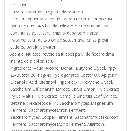
de 3 luni.
Faza 3: Tratament regulat, de protectie
Scop: mentinerea si imbunatatirea rezultatelor pozitive
obtinute dupa 4-5 luni de aplicare. Se recomnada sa
continui sa aplici serul chiar si dupa terminarea
tratamentului, de 2-3 ori pe saptamana, ca sa previi
caderea parului pe viitor.
Atentie! Nu este nevoie sa iti speli parul de fiecare data
inainte de a aplica serul.
Ingrediente: Aqua, Alcohol Denat., Butylene Glycol, Ppg-
26-Buteth-26, Peg-40 Hydrogenated Castor Oil, Apigenin,
Oleanolic Acid, Biotinoyl Tripeptide-1, Hexylene Glycol,
Saccharum Officinarum Extract, Citrus Limon Fruit Extract,
Pyrus Malus Fruit Extract, Camellia Sinensis Leaf Extract,
Betaine, Hexapeptide-11, Saccharomyces/Magnesium
Ferment, Saccharomyces/Iron Ferment,
Saccharomyces/Copper Ferment, Saccharomyces/Silicon
Ferment, Saccharomyces/Zinc Ferment, Allantoin,