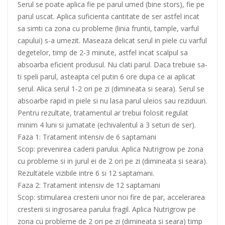
Serul se poate aplica fie pe parul umed (bine stors), fie pe
parul uscat. Aplica suficienta cantitate de ser astfel incat
sa simti ca zona cu probleme (linia fruntii, tample, varful
capului) s-a umezit. Maseaza delicat serul in piele cu varful
degetelor, timp de 2-3 minute, astfel incat scalpul sa
absoarba eficient produsul. Nu clati parul. Daca trebuie sa-
ti speli parul, asteapta cel putin 6 ore dupa ce ai aplicat
serul. Alica serul 1-2 ori pe zi (dimineata si seara). Serul se
absoarbe rapid in piele si nu lasa parul uleios sau reziduuri.
Pentru rezultate, tratamentul ar trebui folosit regulat
minim 4 luni si jumatate (echivalentul a 3 seturi de ser).
Faza 1: Tratament intensiv de 6 saptamani
Scop: prevenirea caderii parului. Aplica Nutrigrow pe zona
cu probleme si in jurul ei de 2 ori pe zi (dimineata si seara).
Rezultatele vizibile intre 6 si 12 saptamani.
Faza 2: Tratament intensiv de 12 saptamani
Scop: stimularea cresterii unor noi fire de par, accelerarea
cresterii si ingrosarea parului fragil. Aplica Nutrigrow pe
zona cu probleme de 2 ori pe zi (dimineata si seara) timp