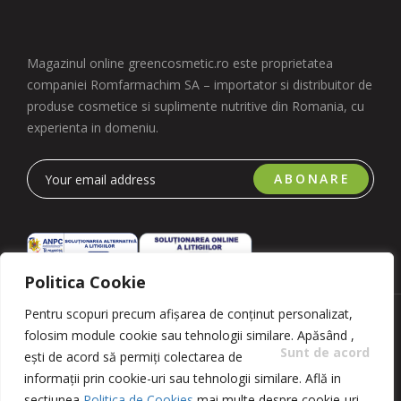
Magazinul online greencosmetic.ro este proprietatea
companiei Romfarmachim SA – importator si distribuitor de
produse cosmetice si suplimente nutritive din Romania, cu
experienta in domeniu.
ABONARE
Politica Cookie
Pentru scopuri precum afișarea de conținut personalizat,
Copyright 2023 © Romfarmachim SA. Realizat de Simplio
folosim module cookie sau tehnologii similare. Apăsând
,
Software
Sunt de acord
ești de acord să permiți colectarea de
informații prin cookie-uri sau tehnologii similare. Află in
sectiunea
Politica de Cookies
mai multe despre cookie-uri,