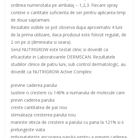
ordinea numerotata pe ambalaj – 1,2,3. Fiecare spray
contine o cantitate suficienta de ser pentru aplicarea timp
de doua saptamani.
Rezultate vizibile se pot observa dupa aproximativ 4 luni
de la prima utilizare, daca produsul este folosit regulat, de
2 ori pe zi (dimineata si seara).
Serul NUTRIGROW este testat clinic si dovedit ca
eficacitate in Laboratoarele DERMSCAN. Rezultatele
studiilor clinice de patru luni, sub control dermatologic, au
dovedit ca NUTRIGROW Active Complex:
previne caderea parului
sustine o crestere cu 146% a numarului de molecule care
previn caderea parului
creste cantitatea de par nou
stimuleaza cresterea parului nou
mareste viteza de crestere a parului cu pana la 121% si ii
prelungeste viata
imbunatateste ancorarea parului pentru a preveni caderea