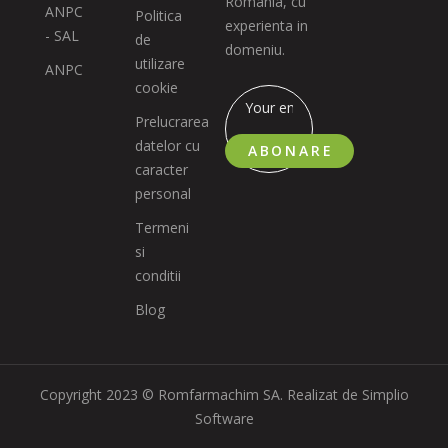
Romania, cu
ANPC
Politica
experienta in
- SAL
de
domeniu.
utilizare
ANPC
cookie
Prelucrarea
datelor cu
ABONARE
caracter
personal
Termeni
si
conditii
Blog
Copyright 2023 © Romfarmachim SA. Realizat de Simplio
Software