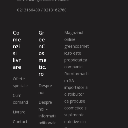
0213166480 / 0213162760
Co
Gr
Magazinul
me
ee
online
nzi
nC
greencosmet
si
os
ic.ro este
livr
me
proprietatea
are
tic.
companiei
ro
Romfarmachi
Oferte
m SA –
speciale
Despre
importator si
noi
distribuitor
Cum
de produse
comand
Despre
cosmetice si
noi –
Livrare
suplimente
informatii
Contact
nutritive din
aditionale