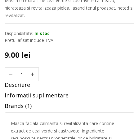
Masca cu extract de ceai verde si castravete calmeaza,
hidrateaza si revitalizeaza pielea, lasand tenul proaspat, neted si
revitalizat.
Disponiblitate:
In stoc
Pretul afisat include TVA
9.00
lei
Descriere
Informații suplimentare
Brands (1)
Masca faciala calmanta si revitalizanta care contine
extract de ceai verde si castravete, ingrediente
recunoscute pentru proprietatile lor de hidratare si