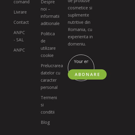
de produse
comand
Despre
cosmetice si
noi –
Livrare
suplimente
informatii
Contact
nutritive din
aditionale
Romania, cu
ANPC
Politica
experienta in
- SAL
de
domeniu.
utilizare
ANPC
cookie
Prelucrarea
datelor cu
ABONARE
caracter
personal
Termeni
si
conditii
Blog