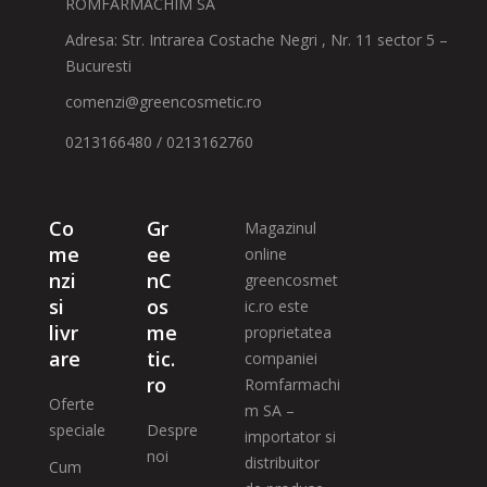
ROMFARMACHIM SA
Adresa: Str. Intrarea Costache Negri , Nr. 11 sector 5 –
Bucuresti
comenzi@greencosmetic.ro
0213166480 / 0213162760
Co
Gr
Magazinul
me
ee
online
nzi
nC
greencosmet
si
os
ic.ro este
livr
me
proprietatea
are
tic.
companiei
ro
Romfarmachi
Oferte
m SA –
speciale
Despre
importator si
noi
distribuitor
Cum