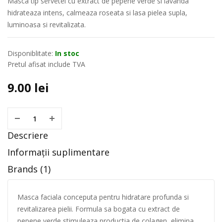
Masca tip servetel cu extract de pepene verde si lavanda
hidrateaza intens, calmeaza roseata si lasa pielea supla,
luminoasa si revitalizata.
Disponiblitate:
In stoc
Pretul afisat include TVA
9.00
lei
Descriere
Informații suplimentare
Brands (1)
Masca faciala conceputa pentru hidratare profunda si
revitalizarea pielii. Formula sa bogata cu extract de
pepene verde stimuleaza productia de colagen, elimina