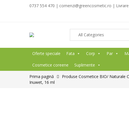
0737 554 470 | comenzi@greencosmetic.ro | Livrare g
Oferte speciale
Fata
Corp
Par
M
Cosmetice coreene
Suplimente
Prima pagină
Produse Cosmetice BIO/ Naturale 
Inuwet, 16 ml