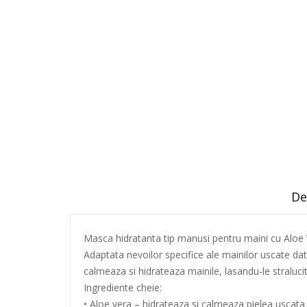
De
Masca hidratanta tip manusi pentru maini cu Aloe
Adaptata nevoilor specifice ale mainilor uscate d
calmeaza si hidrateaza mainile, lasandu-le straluci
Ingrediente cheie:
• Aloe vera – hidrateaza si calmeaza pielea uscata 