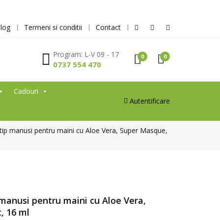
log
Termeni si conditii
Contact
Program: L-V 09 - 17
0
0
0737 554 470
Cadouri
Autentificare
tip manusi pentru maini cu Aloe Vera, Super Masque,
manusi pentru maini cu Aloe Vera,
, 16 ml