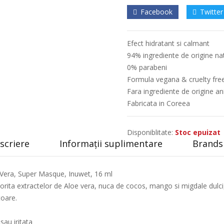
Facebook
Twitter
Efect hidratant si calmant
94% ingrediente de origine na
0% parabeni
Formula vegana & cruelty fre
Fara ingrediente de origine a
Fabricata in Coreea
Disponiblitate:
Stoc epuizat
scriere
Informații suplimentare
Brands 
 Vera, Super Masque, Inuwet, 16 ml
atorita extractelor de Aloe vera, nuca de cocos, mango si migdale du
toare.
sau iritata