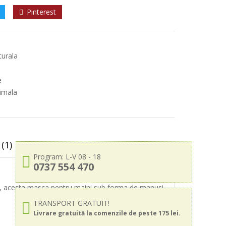
Pinterest
turala
e
nimala
(1)
Program: L-V 08 - 18
0737 554 470
lci, acesta masca pentru maini sub forma de manusi
TRANSPORT GRATUIT!
Livrare gratuită la comenzile de peste 175 lei.