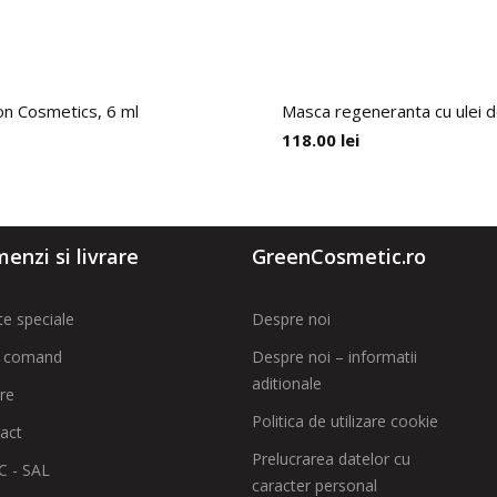
sion Cosmetics, 6 ml
Masca regeneranta cu ulei d
118.00
lei
enzi si livrare
GreenCosmetic.ro
te speciale
Despre noi
 comand
Despre noi – informatii
aditionale
are
Politica de utilizare cookie
act
Prelucrarea datelor cu
 - SAL
caracter personal