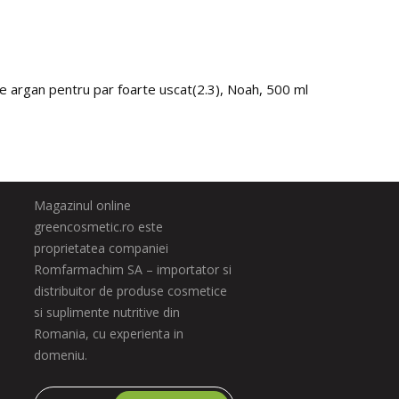
e argan pentru par foarte uscat(2.3), Noah, 500 ml
Burete
31.0
Magazinul online
greencosmetic.ro este
proprietatea companiei
Romfarmachim SA – importator si
distribuitor de produse cosmetice
si suplimente nutritive din
Romania, cu experienta in
domeniu.