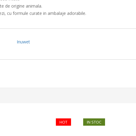
te de origine animala.
zi, cu formule curate in ambalaje adorabile.
Inuwet
HOT
IN STOC