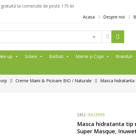
ratuită la comenzile de peste 175 lei
Acasa
Despre noi
B
ake-up
Solare
Barbati
Mame și Copii
Branduri
Corp
Creme Maini & Picioare BIO / Naturale
Masca hidratanta 
SKU:
INU3999
Masca hidratanta tip 
Super Masque, Inuwet