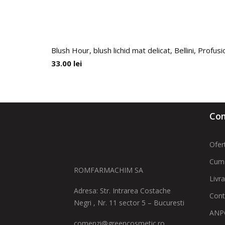
Blush Hour, blush lichid mat delicat, Bellini, Profu
33.00
lei
Com
Ofer
Cum
ROMFARMACHIM SA
Livr
Adresa: Str. Intrarea Costache
Cont
Negri , Nr. 11 sector 5 – Bucuresti
ANPC
comenzi@greencosmetic.ro