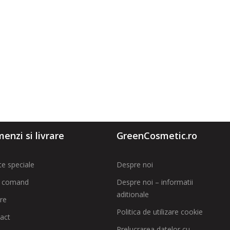
enzi si livrare
GreenCosmetic.ro
te speciale
Despre noi
 comand
Despre noi – informatii
aditionale
are
Politica de utilizare cookie
act
Prelucrarea datelor cu