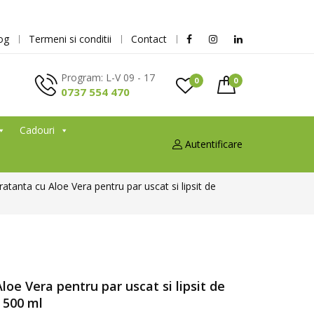
og
Termeni si conditii
Contact
Program: L-V 09 - 17
0
0
0737 554 470
Cadouri
Autentificare
atanta cu Aloe Vera pentru par uscat si lipsit de
oe Vera pentru par uscat si lipsit de
, 500 ml