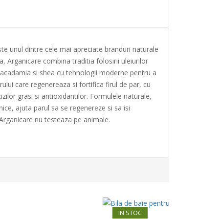
e unul dintre cele mai apreciate branduri naturale
ta, Arga
nicare combina traditia folosirii uleiurilor
e macadamia si shea cu tehnologii moderne pentru a
ului care regenereaza si fortifica firul de par, cu
zilor grasi si antioxidantilor. Formulele naturale,
nice, ajuta parul sa se regenereze si sa isi
 Arganicare nu testeaza pe animale.
IN STOC
HOT