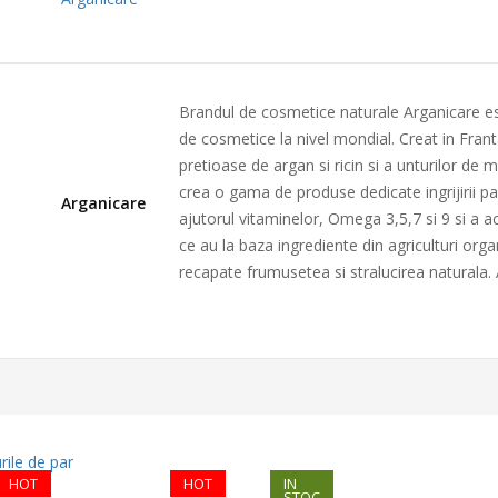
Brandul de cosmetice naturale Arganicare est
de cosmetice la nivel mondial. Creat in Fran
pretioase de argan si ricin si a unturilor d
crea o gama de produse dedicate ingrijirii par
Arganicare
ajutorul vitaminelor, Omega 3,5,7 si 9 si a aci
ce au la baza ingrediente din agriculturi orga
recapate frumusetea si stralucirea naturala.
HOT
HOT
IN
STOC