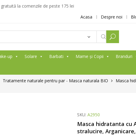
ratuită la comenzile de peste 175 lei
Acasa
Despre noi
Bl
ake-up
Solare
Barbati
Mame și Copii
Branduri
Tratamente naturale pentru par - Masca naturala BIO
Masca hidr
SKU:
A2950
Masca hidratanta cu Al
stralucire, Arganicare