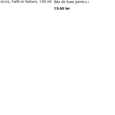
 cocos, Faith in Nature, 100 ml
Bila de baie pentru copii Vanilla B
19.00
lei