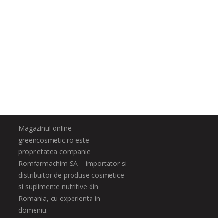
Magazinul online
greencosmetic.ro este
proprietatea companiei
Romfarmachim SA – importator si
distribuitor de produse cosmetice
si suplimente nutritive din
Romania, cu experienta in
domeniu.