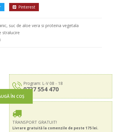
r
Pinterest
anic, suc de aloe vera si proteina vegetala
e stralucire
i
Program: L-V 08 - 18
0737 554 470
UGĂ ÎN COȘ
TRANSPORT GRATUIT!
Livrare gratuită la comenzile de peste 175 lei.