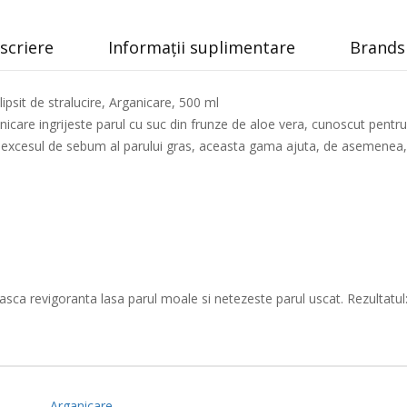
scriere
Informații suplimentare
Brands 
ipsit de stralucire, Arganicare, 500 ml
icare ingrijeste parul cu suc din frunze de aloe vera, cunoscut pentru 
ola excesul de sebum al parului gras, aceasta gama ajuta, de asemenea, 
sca revigoranta lasa parul moale si netezeste parul uscat. Rezultatul
Arganicare