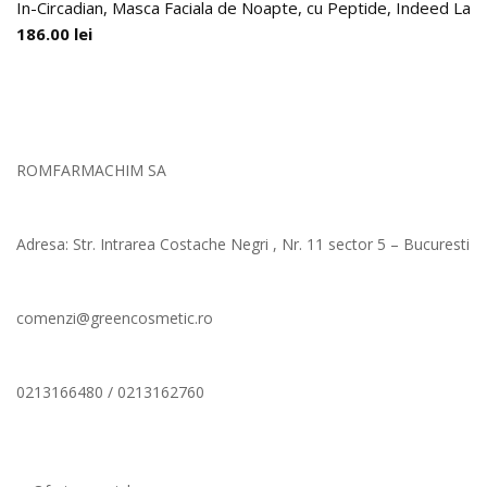
In-Circadian, Masca Faciala de Noapte, cu Peptide, Indeed Labs
186.00
lei
ROMFARMACHIM SA
Adresa: Str. Intrarea Costache Negri , Nr. 11 sector 5 – Bucuresti
comenzi@greencosmetic.ro
0213166480 / 0213162760
Comenzi si livrare