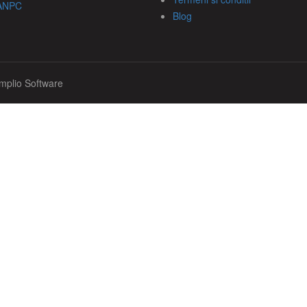
ANPC
Blog
mplio Software