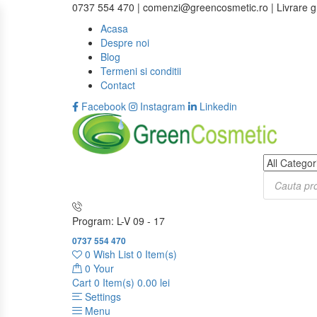
0737 554 470 | comenzi@greencosmetic.ro | Livrare gra
Acasa
Despre noi
Blog
Termeni si conditii
Contact
Facebook
Instagram
Linkedin
Program: L-V 09 - 17
0737 554 470
0
Wish List
0 Item(s)
0
Your
Cart
0 Item(s)
0.00
lei
Settings
Menu