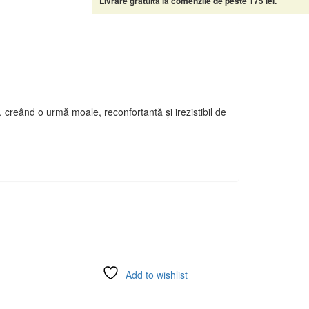
Livrare gratuită la comenzile de peste 175 lei.
 creând o urmă moale, reconfortantă și irezistibil de
Add to wishlist