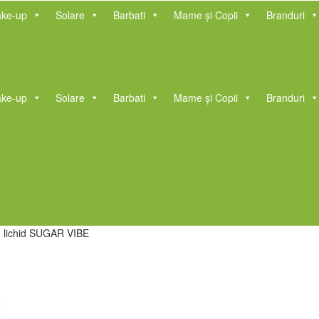
ke-up
Solare
Barbati
Mame și Copii
Branduri
ke-up
Solare
Barbati
Mame și Copii
Branduri
ichid SUGAR VIBE