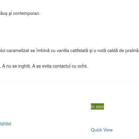
ucăuș și contemporan.
i caramelizat se îmbină cu vanilia catifelată și o notă caldă de pralină,
A nu se inghiti. A se evita contactul cu ochii.
In stoc
shlist
Quick View