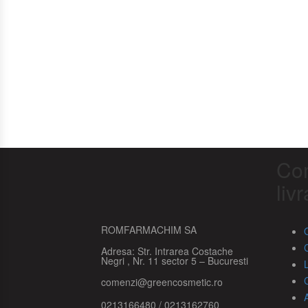
Com
liv
ROMFARMACHIM SA
Adresa: Str. Intrarea Costache
Negri , Nr. 11 sector 5 – Bucuresti
comenzi@greencosmetic.ro
0213166480 / 0213162760