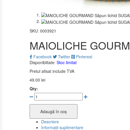
SKU:
0003921
MAIOLICHE GOURMA
Facebook
Twitter
Pinterest
Disponiblitate:
Stoc limitat
Pretul afisat include TVA
49.00
lei
Qty:
Adaugă în coș
Descriere
Informații suplimentare