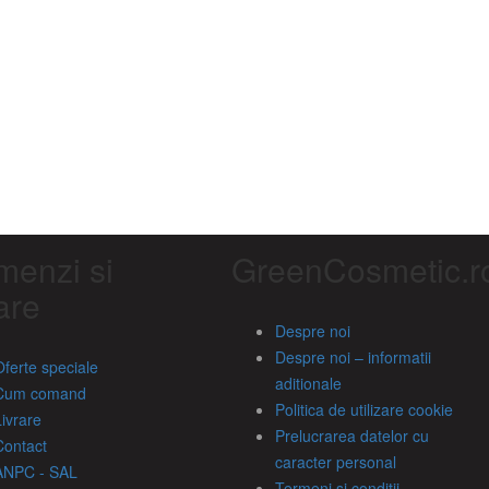
enzi si
GreenCosmetic.r
rare
Despre noi
Despre noi – informatii
Oferte speciale
aditionale
Cum comand
Politica de utilizare cookie
Livrare
Prelucrarea datelor cu
Contact
caracter personal
ANPC - SAL
Termeni si conditii