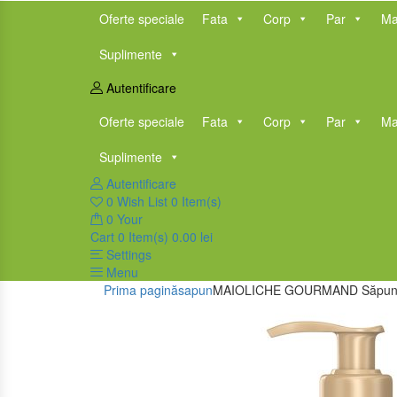
Oferte speciale
Fata
Corp
Par
Ma
Suplimente
Autentificare
Oferte speciale
Fata
Corp
Par
Ma
Suplimente
Autentificare
0
Wish List
0 Item(s)
0
Your
Cart
0 Item(s)
0.00
lei
Settings
Menu
Prima pagină
sapun
MAIOLICHE GOURMAND Săpun l