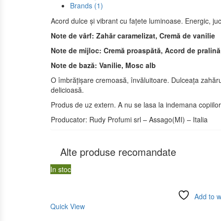
Brands (1)
Acord dulce și vibrant cu fațete luminoase. Energic, j
Note de vârf: Zahăr caramelizat, Cremă de vanilie
Note de mijloc: Cremă proaspătă, Acord de pralină
Note de bază: Vanilie, Mosc alb
O îmbrățișare cremoasă, învăluitoare. Dulceața zahărulu
delicioasă.
Produs de uz extern. A nu se lasa la indemana copiilor. 
Producator: Rudy Profumi srl – Assago(MI) – Italia
Alte produse recomandate
In stoc
Add to wi
Quick View