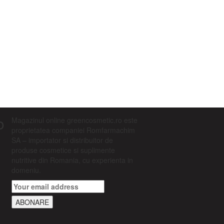
o
Magazinul online greencosmetic.ro este
proprietatea companiei Romfarmachim
SA – importator si distribuitor de
produse cosmetice si suplimente
nutritive din Romania, cu experienta in
domeniu.
ABONARE