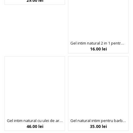
29.00
lei
Gel intim natural 2 in 1 pentru curatarea si epilarea zonei intime, cu pH 4.0, travel size, Intima, Biobaza, 30 ml
16.00
lei
Gel intim natural cu ulei de arbore de ceai si acid lactic pH 4.0, Intima, Biobaza, 200 ml
Gel natural intim pentru barbati Jajoper Clasic, 100 ml, Biobaza
46.00
lei
35.00
lei