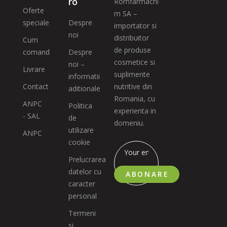
ro
Romfarmachi
Oferte
m SA –
speciale
Despre
importator si
noi
distribuitor
Cum
de produse
comand
Despre
cosmetice si
noi –
Livrare
suplimente
informatii
Contact
nutritive din
aditionale
Romania, cu
ANPC
Politica
experienta in
- SAL
de
domeniu.
utilizare
ANPC
cookie
Prelucrarea
datelor cu
ABONARE
caracter
personal
Termeni
si