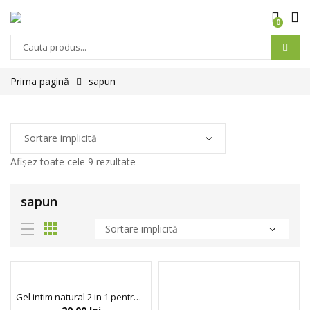
0
Prima pagină
sapun
Afișez toate cele 9 rezultate
sapun
Gel intim natural 2 in 1 pentru curatarea si epilarea zonei intime, cu pH 4.0, Intima, Biobaza, 100 ml