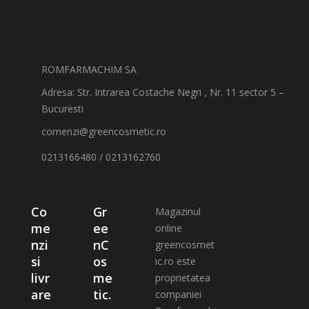
ROMFARMACHIM SA
Adresa: Str. Intrarea Costache Negri , Nr. 11 sector 5 –
Bucuresti
comenzi@greencosmetic.ro
0213166480 / 0213162760
Co
Gr
Magazinul
me
ee
online
nzi
nC
greencosmet
si
os
ic.ro este
livr
me
proprietatea
are
tic.
companiei