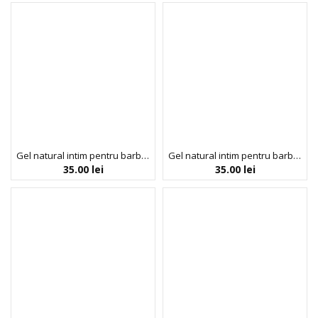
Gel natural intim pentru barbati Jajoper Gentlemen, 100 ml, Biobaza
Gel natural intim pentru barbati Lucky Lover, Biobaza, 100 ml
35.00
lei
35.00
lei