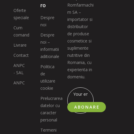
ro
Romfarmachi
Oferte
m SA –
speciale
Despre
importator si
noi
distribuitor
Cum
de produse
comand
Despre
cosmetice si
noi –
Livrare
suplimente
informatii
Contact
nutritive din
aditionale
Romania, cu
ANPC
Politica
experienta in
- SAL
de
domeniu.
utilizare
ANPC
cookie
Prelucrarea
datelor cu
ABONARE
caracter
personal
Termeni