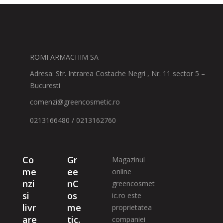
ROMFARMACHIM SA
Adresa: Str. Intrarea Costache Negri , Nr. 11 sector 5 –
Bucuresti
comenzi@greencosmetic.ro
0213166480 / 0213162760
Co
Gr
Magazinul
me
ee
online
nzi
nC
greencosmet
si
os
ic.ro este
livr
me
proprietatea
are
tic.
companiei