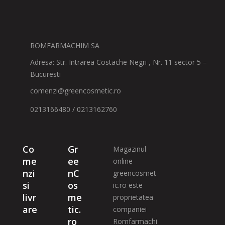
ROMFARMACHIM SA
Adresa: Str. Intrarea Costache Negri , Nr. 11 sector 5 –
Bucuresti
comenzi@greencosmetic.ro
0213166480 / 0213162760
Co
Gr
Magazinul
me
ee
online
nzi
nC
greencosmet
si
os
ic.ro este
livr
me
proprietatea
are
tic.
companiei
ro
Romfarmachi