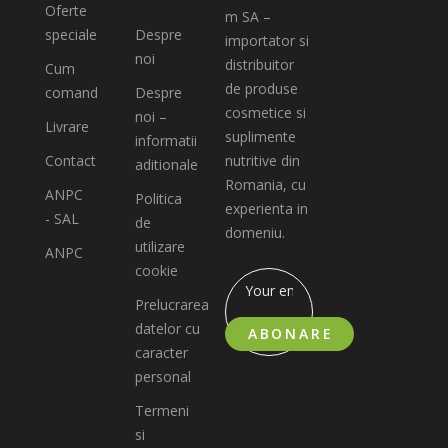
Oferte
m SA –
speciale
Despre
importator si
noi
distribuitor
Cum
de produse
comand
Despre
cosmetice si
noi –
Livrare
suplimente
informatii
Contact
nutritive din
aditionale
Romania, cu
ANPC
Politica
experienta in
- SAL
de
domeniu.
utilizare
ANPC
cookie
Prelucrarea
datelor cu
ABONARE
caracter
personal
Termeni
si