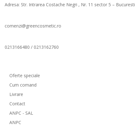
Adresa: Str. Intrarea Costache Negri , Nr. 11 sector 5 – Bucuresti
comenzi@greencosmetic.ro
0213166480 / 0213162760
Comenzi si livrare
Oferte speciale
Cum comand
Livrare
Contact
ANPC - SAL
ANPC
GreenCosmetic.ro