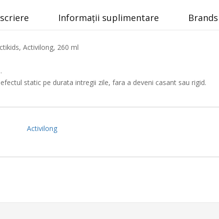
scriere
Informații suplimentare
Brands 
ctikids, Activilong, 260 ml
.
ectul static pe durata intregii zile, fara a deveni casant sau rigid.
Activilong