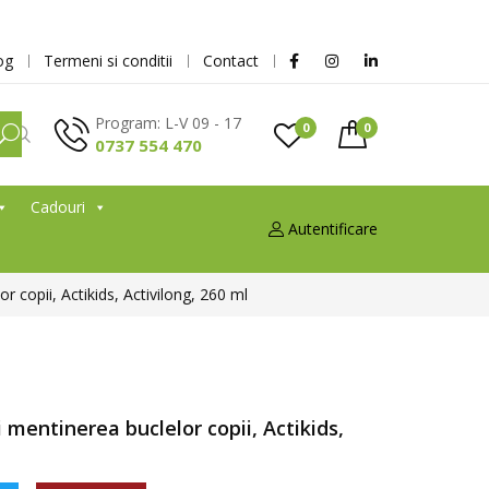
og
Termeni si conditii
Contact
Program: L-V 09 - 17
0
0
0737 554 470
Cadouri
Autentificare
r copii, Actikids, Activilong, 260 ml
i mentinerea buclelor copii, Actikids,