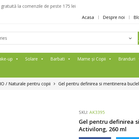
ratuită la comenzile de peste 175 lei
Acasa
Despre noi
Bl
ake-up
Solare
Barbati
Mame și Copii
Branduri
O / Naturale pentru copii
Gel pentru definirea si mentinerea buclelo
SKU:
AK3395
Gel pentru definirea s
Activilong, 260 ml