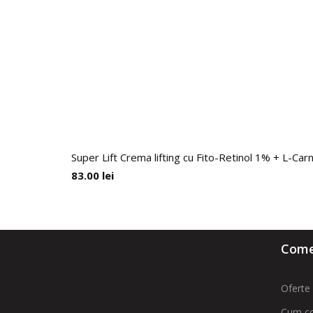
Super Lift Crema lifting cu Fito-Retinol 1% + L-Car
83.00
lei
Comen
Oferte 
Cum c