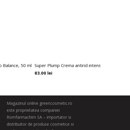
io Balance, 50 ml
Super Plump Crema antirid intens hidratanta cu 
83.00
lei
Magazinul online greencosmetic.ro
este proprietatea companiei
Romfarmachim SA – importator si
distribuitor de produse cosmetice si