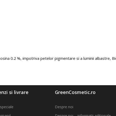
nosina 0.2 %, impotriva petelor pigmentare si a luminii albastre, B
zi si livrare
GreenCosmetic.ro
speciale
Despre noi
omand
Despre noi – informatii aditionale