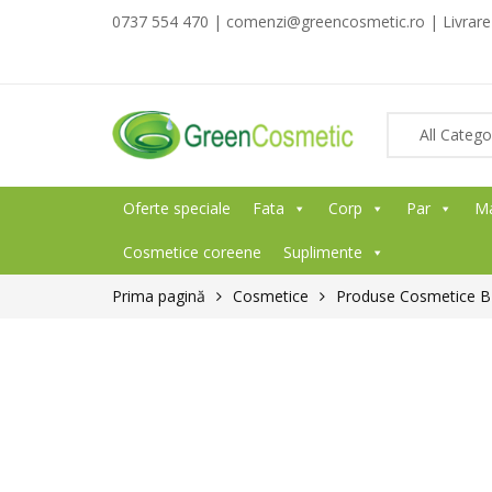
0737 554 470 | comenzi@greencosmetic.ro | Livrare g
Oferte speciale
Fata
Corp
Par
M
Cosmetice coreene
Suplimente
Prima pagină
Cosmetice
Produse Cosmetice BI