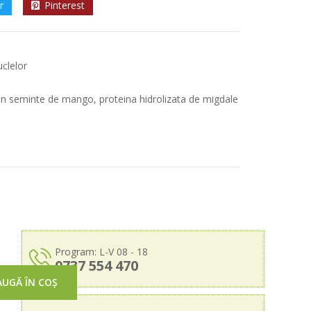
r
Pinterest
clelor
 din seminte de mango, proteina hidrolizata de migdale
Program: L-V 08 - 18
0737 554 470
UGĂ ÎN COȘ