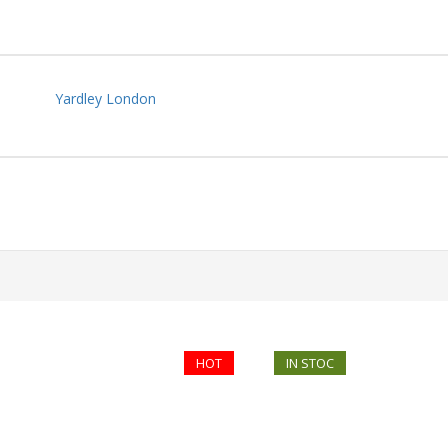
Yardley London
HOT
IN STOC