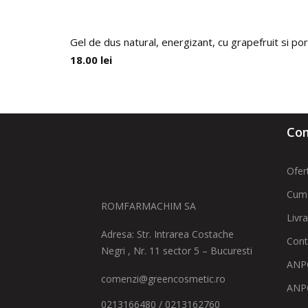
Gel de dus natural, energizant, cu grapefruit si por
18.00
lei
Com
Ofer
Cum
ROMFARMACHIM SA
Livr
Adresa: Str. Intrarea Costache
Cont
Negri , Nr. 11 sector 5 – Bucuresti
ANPC
comenzi@greencosmetic.ro
ANP
0213166480 / 0213162760