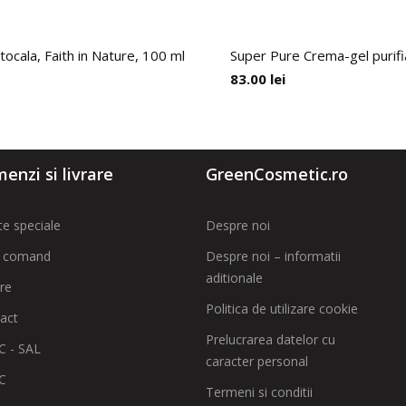
tocala, Faith in Nature, 100 ml
Super Pure Crema-gel purifi
83.00
lei
enzi si livrare
GreenCosmetic.ro
te speciale
Despre noi
 comand
Despre noi – informatii
aditionale
are
Politica de utilizare cookie
act
Prelucrarea datelor cu
 - SAL
caracter personal
C
Termeni si conditii