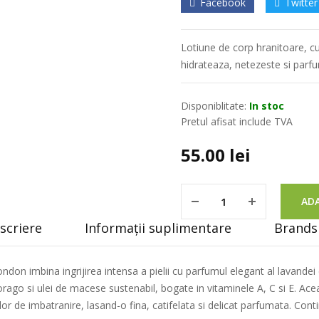
Facebook
Twitter
Lotiune de corp hranitoare, cu
hidrateaza, netezeste si parfu
Disponiblitate:
In stoc
Pretul afisat include TVA
55.00
lei
ADA
scriere
Informații suplimentare
Brands 
don imbina ingrijirea intensa a pielii cu parfumul elegant al lavandei
rago si ulei de macese sustenabil, bogate in vitaminele A, C si E. Ace
r de imbatranire, lasand-o fina, catifelata si delicat parfumata. Cont