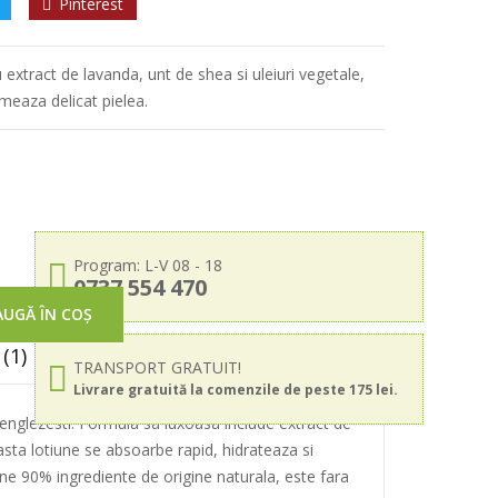
Pinterest
 extract de lavanda, unt de shea si uleiuri vegetale,
meaza delicat pielea.
Program: L-V 08 - 18
0737 554 470
UGĂ ÎN COȘ
(1)
TRANSPORT GRATUIT!
Livrare gratuită la comenzile de peste 175 lei.
 englezesti. Formula sa luxoasa include extract de
asta lotiune se absoarbe rapid, hidrateaza si
ine 90% ingrediente de origine naturala, este fara