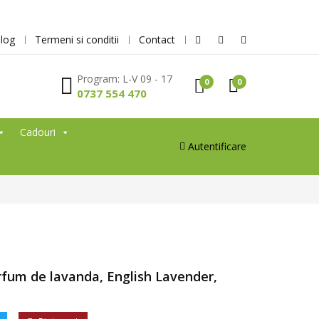
log
Termeni si conditii
Contact
Program: L-V 09 - 17
0
0
0737 554 470
Cadouri
Autentificare
rfum de lavanda, English Lavender,