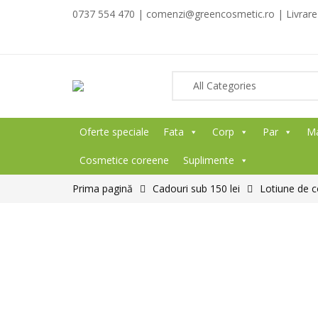
0737 554 470 | comenzi@greencosmetic.ro | Livrare g
Oferte speciale
Fata
Corp
Par
M
Cosmetice coreene
Suplimente
Prima pagină
Cadouri sub 150 lei
Lotiune de c