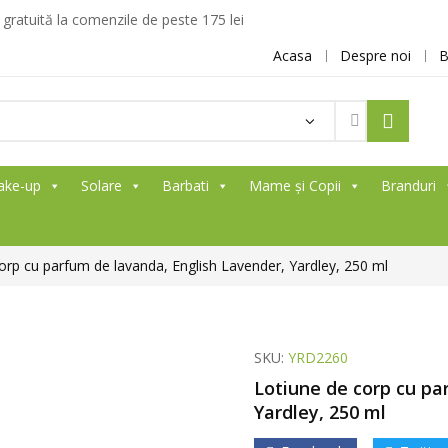
ratuită la comenzile de peste 175 lei
Acasa
Despre noi
B
ake-up
Solare
Barbati
Mame și Copii
Branduri
orp cu parfum de lavanda, English Lavender, Yardley, 250 ml
SKU:
YRD2260
Lotiune de corp cu pa
Yardley, 250 ml