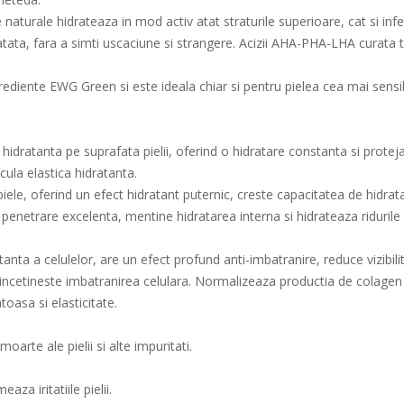
e naturale hidrateaza in mod activ atat straturile superioare, cat si infe
tata, fara a simti uscaciune si strangere. Acizii AHA-PHA-LHA curata t
ediente EWG Green si este ideala chiar si pentru pielea cea mai sensib
dratanta pe suprafata pielii, oferind o hidratare constanta si protejand
ula elastica hidratanta.
le, oferind un efect hidratant puternic, creste capacitatea de hidrata
enetrare excelenta, mentine hidratarea interna si hidrateaza ridurile
nta a celulelor, are un efect profund anti-imbatranire, reduce vizibili
 incetineste imbatranirea celulara. Normalizeaza productia de colagen 
toasa si elasticitate.
oarte ale pielii si alte impuritati.
aza iritatiile pielii.