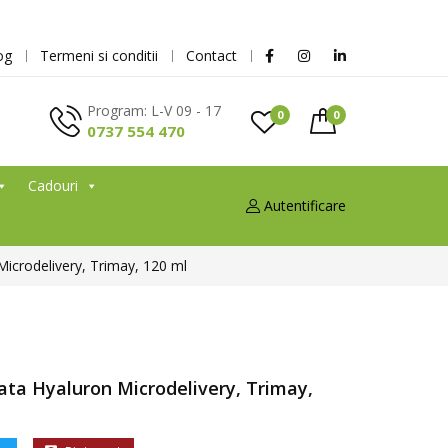
og
Termeni si conditii
Contact
Program: L-V 09 - 17
0
0
0737 554 470
Cadouri
Autentificare
Microdelivery, Trimay, 120 ml
fata Hyaluron Microdelivery, Trimay,