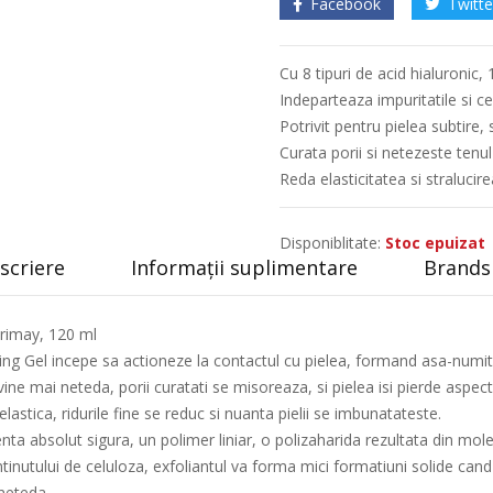
Facebook
Twitte
Cu 8 tipuri de acid hialuronic,
Indeparteaza impuritatile si ce
Potrivit pentru pielea subtire,
Curata porii si netezeste tenul
Reda elasticitatea si stralucirea
Disponiblitate:
Stoc epuizat
scriere
Informații suplimentare
Brands 
Trimay, 120 ml
ing Gel incepe sa actioneze la contactul cu pielea, formand asa-numit
evine mai neteda, porii curatati se misoreaza, si pielea isi pierde aspec
lastica, ridurile fine se reduc si nuanta pielii se imbunatateste.
nta absolut sigura, un polimer liniar, o polizaharida rezultata din mo
tinutului de celuloza, exfoliantul va forma mici formatiuni solide cand 
 neteda.