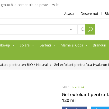
ratuită la comenzile de peste 175 lei
Acasa
Despre noi
Bl
ake-up
Solare
Barbati
Mame și Copii
Branduri
atare pentru ten BIO / Natural
Gel exfoliant pentru fata Hyaluron 
SKU:
TRY0624
Gel exfoliant pentru 
120 ml