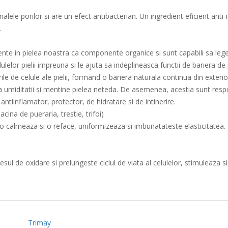
nalele porilor si are un efect antibacterian. Un ingredient eficient anti
.
nte in pielea noastra ca componente organice si sunt capabili sa lege
ulelor pielii impreuna si le ajuta sa indeplineasca functii de bariera 
ile de celule ale pielii, formand o bariera naturala continua din exterio
ea umiditatii si mentine pielea neteda. De asemenea, acestia sunt respon
antiinflamator, protector, de hidratare si de intinerire.
cina de pueraria, trestie, trifoi)
 o calmeaza si o reface, uniformizeaza si imbunatateste elasticitatea. C
ul de oxidare si prelungeste ciclul de viata al celulelor, stimuleaza s
Trimay