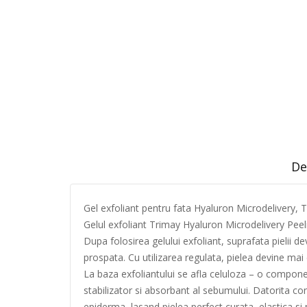
De
Gel exfoliant pentru fata Hyaluron Microdelivery, 
Gelul exfoliant Trimay Hyaluron Microdelivery Peel
Dupa folosirea gelului exfoliant, suprafata pielii d
prospata. Cu utilizarea regulata, pielea devine mai e
La baza exfoliantului se afla celuloza – o compone
stabilizator si absorbant al sebumului. Datorita con
epiderma, lasand pielea perfect curata, elastica si