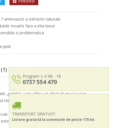
r
Pinterest
 17 aminoacizi si extracte naturale
lulele moarte fara a irita tenul
 sensibila si problematica
 pielii
(1)
Program: L-V 08 - 18
0737 554 470
ele „pelete”, care ofera un efect de masaj usor.
tul tern si descuamat. Fata devine stralucitoare si
TRANSPORT GRATUIT!
lecule de glucoza, ce functioneaza ca emulgator,
Livrare gratuită la comenzile de peste 175 lei.
este folosit, pentru a curata usor si reinnoi