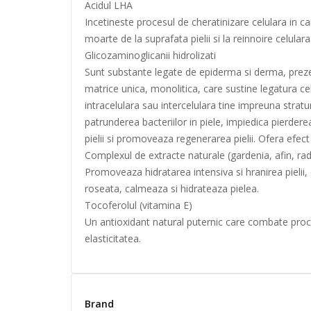
Acidul LHA
Incetineste procesul de cheratinizare celulara in ca
moarte de la suprafata pielii si la reinnoire celulara
Glicozaminoglicanii hidrolizati
Sunt substante legate de epiderma si derma, preze
matrice unica, monolitica, care sustine legatura cel
intracelulara sau intercelulara tine impreuna stratur
patrunderea bacteriilor in piele, impiedica pierder
pielii si promoveaza regenerarea pielii. Ofera efect 
Complexul de extracte naturale (gardenia, afin, rada
Promoveaza hidratarea intensiva si hranirea pielii,
roseata, calmeaza si hidrateaza pielea.
Tocoferolul (vitamina E)
Un antioxidant natural puternic care combate proces
elasticitatea.
Brand