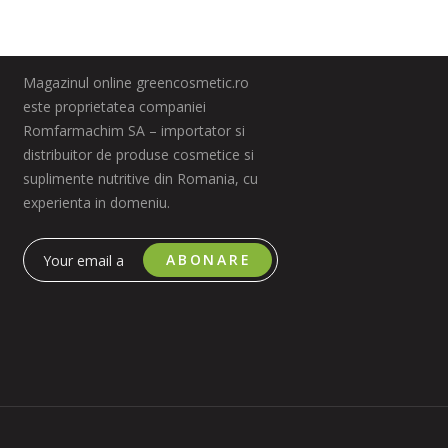
Magazinul online greencosmetic.ro
este proprietatea companiei
Romfarmachim SA – importator si
distribuitor de produse cosmetice si
suplimente nutritive din Romania, cu
experienta in domeniu.
ABONARE