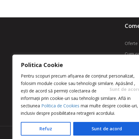
Comen
Oferte 
Cum c
ROMFARMACHIM SA
Politica Cookie
Livrare
Adresa: Str. Intrarea Costache
Contac
Pentru scopuri precum afișarea de conținut personalizat,
Negri , Nr. 11 sector 5 – Bucuresti
folosim module cookie sau tehnologii similare. Apăsând
,
ANPC -
Sunt de acor
ești de acord să permiți colectarea de
comenzi@greencosmetic.ro
ANPC
informații prin cookie-uri sau tehnologii similare. Află in
0213166480 / 0213162760
sectiunea
Politica de Cookies
mai multe despre cookie-uri,
inclusiv despre posibilitatea retragerii acordului.
Refuz
Sunt de acord