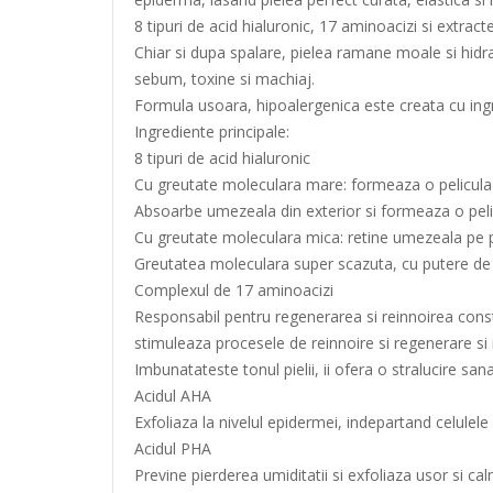
8 tipuri de acid hialuronic, 17 aminoacizi si extract
Chiar si dupa spalare, pielea ramane moale si hidra
sebum, toxine si machiaj.
Formula usoara, hipoalergenica este creata cu ingr
Ingrediente principale:
8 tipuri de acid hialuronic
Cu greutate moleculara mare: formeaza o pelicula hi
Absoarbe umezeala din exterior si formeaza o pelic
Cu greutate moleculara mica: retine umezeala pe pie
Greutatea moleculara super scazuta, cu putere de p
Complexul de 17 aminoacizi
Responsabil pentru regenerarea si reinnoirea consta
stimuleaza procesele de reinnoire si regenerare si
Imbunatateste tonul pielii, ii ofera o stralucire sana
Acidul AHA
Exfoliaza la nivelul epidermei, indepartand celulele m
Acidul PHA
Previne pierderea umiditatii si exfoliaza usor si calme