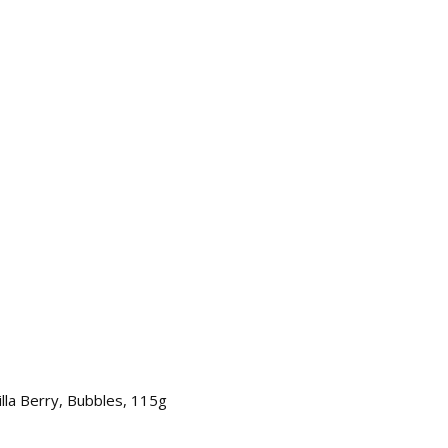
illa Berry, Bubbles, 115g
Masca 
97.0