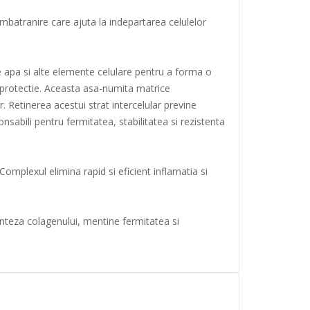
-imbatranire care ajuta la indepartarea celulelor
 apa si alte elemente celulare pentru a forma o
de protectie. Aceasta asa-numita matrice
r. Retinerea acestui strat intercelular previne
sabili pentru fermitatea, stabilitatea si rezistenta
omplexul elimina rapid si eficient inflamatia si
inteza colagenului, mentine fermitatea si