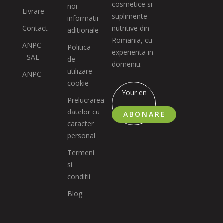
cosmetice si
noi –
Livrare
suplimente
informatii
Contact
nutritive din
aditionale
Romania, cu
ANPC
Politica
experienta in
- SAL
de
domeniu.
utilizare
ANPC
cookie
Prelucrarea
datelor cu
ABONARE
caracter
personal
Termeni
si
conditii
Blog