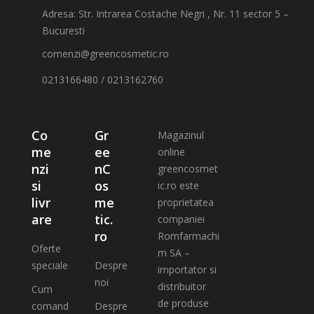
Adresa: Str. Intrarea Costache Negri , Nr. 11 sector 5 –
Bucuresti
comenzi@greencosmetic.ro
0213166480 / 0213162760
Co
Gr
Magazinul
me
ee
online
nzi
nC
greencosmet
si
os
ic.ro este
livr
me
proprietatea
are
tic.
companiei
ro
Romfarmachi
Oferte
m SA –
speciale
Despre
importator si
noi
distribuitor
Cum
de produse
comand
Despre