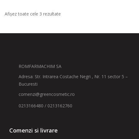
Afișez toate cele 3 rezultate
ROMFARMACHIM SA
Adresa: Str. Intrarea Costache Negri , Nr. 11 sector 5 –
Bucuresti
comenzi@greencosmetic.ro
0213166480 / 0213162760
Comenzi si livrare