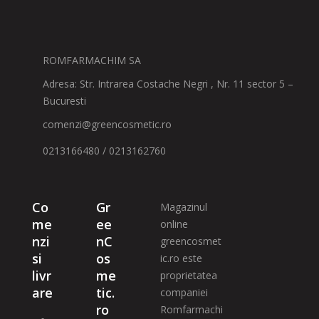
ROMFARMACHIM SA
Adresa: Str. Intrarea Costache Negri , Nr. 11 sector 5 –
Bucuresti
comenzi@greencosmetic.ro
0213166480 / 0213162760
Co
Gr
Magazinul
me
ee
online
nzi
nC
greencosmet
si
os
ic.ro este
livr
me
proprietatea
are
tic.
companiei
ro
Romfarmachi