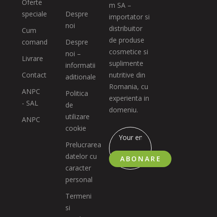
Oferte
m SA –
speciale
Despre
importator si
noi
distribuitor
Cum
de produse
comand
Despre
cosmetice si
noi –
Livrare
suplimente
informatii
Contact
nutritive din
aditionale
Romania, cu
ANPC
Politica
experienta in
- SAL
de
domeniu.
utilizare
ANPC
cookie
Prelucrarea
datelor cu
ABONARE
caracter
personal
Termeni
si