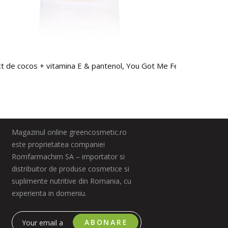
act de cocos + vitamina E & pantenol, You Got Me Feeling so Nut, T
Magazinul online greencosmetic.ro
este proprietatea companiei
Romfarmachim SA – importator si
distribuitor de produse cosmetice si
suplimente nutritive din Romania, cu
experienta in domeniu.
ABONARE