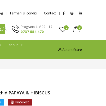
og
Termeni si conditii
Contact
Program: L-V 09 - 17
0
0
0737 554 470
Cadouri
Autentificare
chid PAPAYA & HIBISCUS
r
Pinterest