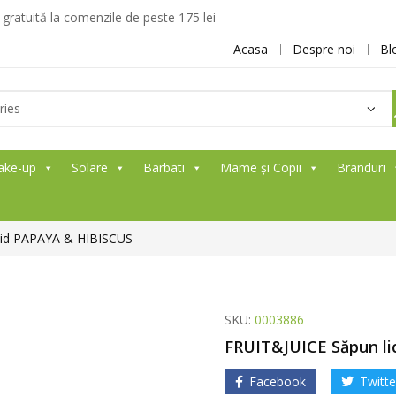
ratuită la comenzile de peste 175 lei
Acasa
Despre noi
Bl
ake-up
Solare
Barbati
Mame și Copii
Branduri
hid PAPAYA & HIBISCUS
SKU:
0003886
FRUIT&JUICE Săpun li
Facebook
Twitte