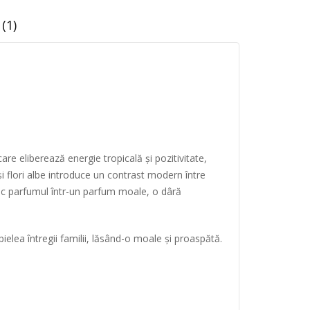
(1)
re eliberează energie tropicală și pozitivitate,
i flori albe introduce un contrast modern între
esc parfumul într-un parfum moale, o dâră
pielea întregii familii, lăsând-o moale și proaspătă.