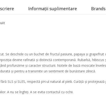
scriere
Informații suplimentare
Brands 
ruit
t. Se deschide cu un buchet de fructul pasiunii, papaya și grapefruit ca
oziția devine rafinată și distinctă contemporană. Rubarbă, hibiscus ș
gând profunzime și caracter structurii. Notele de bază moscate învel
durată și pentru a transmite un sentiment de bunăstare zilnică.
fără SLS și SLES, respectă pH-ul natural al pielii. Curăță și protejează 
or. A nu se înghiți. A se evita contactul cu ochii.