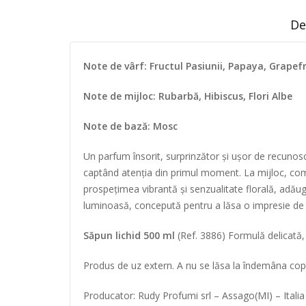
De
Note de vârf: Fructul Pasiunii, Papaya, Grapef
Note de mijloc: Rubarbă, Hibiscus, Flori Albe
Note de bază: Mosc
Un parfum însorit, surprinzător și ușor de recunoscu
captând atenția din primul moment. La mijloc, comp
prospețimea vibrantă și senzualitate florală, adău
luminoasă, concepută pentru a lăsa o impresie de 
Săpun lichid 500 ml
(Ref. 3886) Formulă delicată, 
Produs de uz extern. A nu se lăsa la îndemâna copiil
Producator: Rudy Profumi srl – Assago(MI) – Italia