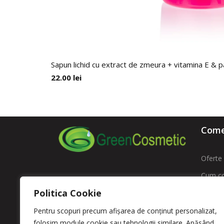
Sapun lichid cu extract de zmeura + vitamina E & pa
22.00
lei
Comen
Oferte 
Cum c
ROMFARMACHIM SA
Politica Cookie
Livrare
Adresa: Str. Intrarea Costache
Contac
Pentru scopuri precum afișarea de conținut personalizat,
Negri , Nr. 11 sector 5 – Bucuresti
folosim module cookie sau tehnologii similare. Apăsând
,