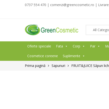
0737 554 470 | comenzi@greencosmetic.ro | Livrare g
Oferte speciale
Fata
Corp
Par
M
Cosmetice coreene
Suplimente
Prima pagină
Sapunuri
FRUIT&JUICE Săpun lic