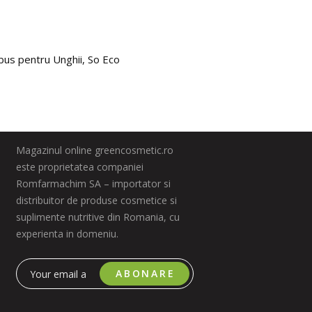
bus pentru Unghii, So Eco
Masca
118.
Magazinul online greencosmetic.ro
este proprietatea companiei
Romfarmachim SA – importator si
distribuitor de produse cosmetice si
suplimente nutritive din Romania, cu
experienta in domeniu.
ABONARE