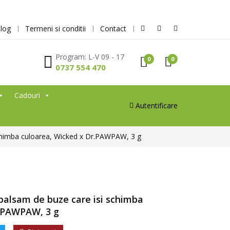
log
Termeni si conditii
Contact
Program: L-V 09 - 17
0
0
0737 554 470
Cadouri
Autentificare
schimba culoarea, Wicked x Dr.PAWPAW, 3 g
balsam de buze care isi schimba
r.PAWPAW, 3 g