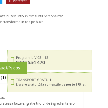
Pinterest
aza buzele intr-un roz subtil personalizat
e transforma in roz pe buze
Program: L-V 08 - 18
0737 554 470
UGĂ ÎN COȘ
(1)
TRANSPORT GRATUIT!
Livrare gratuită la comenzile de peste 175 lei.
tau.
rateaza buzele, gratie trio-ul de ingrediente eroi