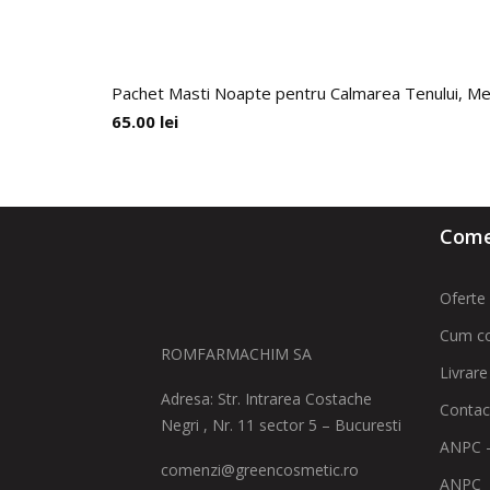
Pachet Masti Noapte pentru Calmarea Tenului, Med
65.00
lei
Comen
Oferte 
Cum c
ROMFARMACHIM SA
Livrare
Adresa: Str. Intrarea Costache
Contac
Negri , Nr. 11 sector 5 – Bucuresti
ANPC -
comenzi@greencosmetic.ro
ANPC