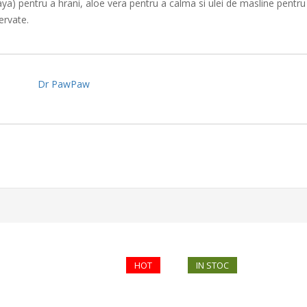
 pentru a hrani, aloe vera pentru a calma si ulei de masline pentru 
ervate.
Dr PawPaw
HOT
IN STOC