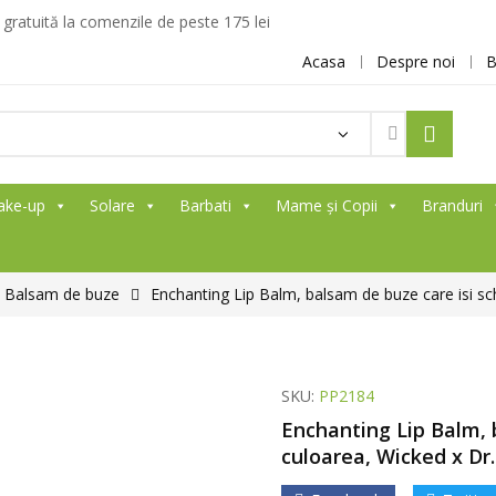
ratuită la comenzile de peste 175 lei
Acasa
Despre noi
B
ake-up
Solare
Barbati
Mame și Copii
Branduri
Balsam de buze
Enchanting Lip Balm, balsam de buze care isi 
SKU:
PP2184
Enchanting Lip Balm, 
culoarea, Wicked x D