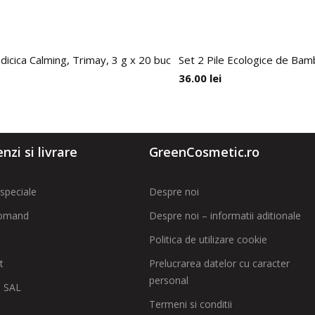
icica Calming, Trimay, 3 g x 20 buc
Set 2 Pile Ecologice de Bam
36.00
lei
zi si livrare
GreenCosmetic.ro
speciale
Despre noi
omand
Despre noi – informatii aditionale
Politica de utilizare cookie
t
Prelucrarea datelor cu caracter
personal
 SAL
Termeni si conditii