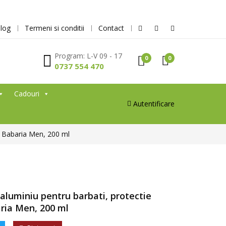
log
Termeni si conditii
Contact
Program: L-V 09 - 17
0
0
0737 554 470
Cadouri
Autentificare
, Babaria Men, 200 ml
aluminiu pentru barbati, protectie
ria Men, 200 ml