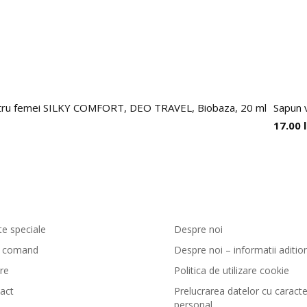
entru femei SILKY COMFORT, DEO TRAVEL, Biobaza, 20 ml
Sapun 
17.00
enzi si livrare
GreenCosmetic.ro
te speciale
Despre noi
 comand
Despre noi – informatii aditio
are
Politica de utilizare cookie
act
Prelucrarea datelor cu caracte
personal