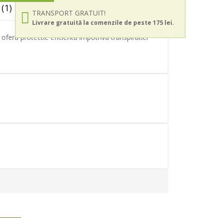
(1)
TRANSPORT GRATUIT!
Livrare gratuită la comenzile de peste 175 lei.
era protectie eficienta impotriva transpiratiei