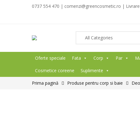
0737 554 470 | comenzi@greencosmetic.ro | Livrare g
Oferte speciale
Fata
Corp
Par
M
Cosmetice coreene
Suplimente
Prima pagină
Produse pentru corp si baie
Deod