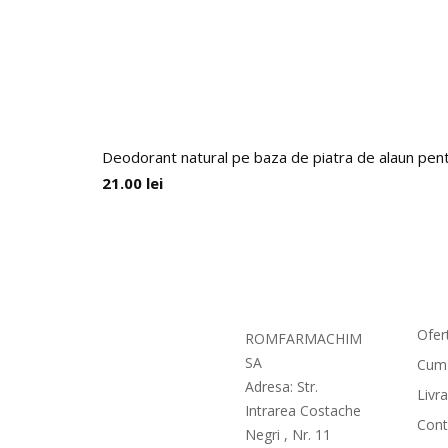
Deodorant natural pe baza de piatra de alaun p
21.00
lei
Com
Ofer
ROMFARMACHIM
SA
Cum
Adresa: Str.
Livr
Intrarea Costache
Cont
Negri , Nr. 11