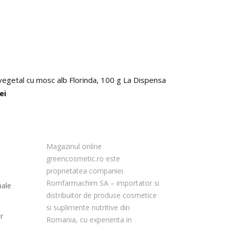
vegetal cu mosc alb Florinda, 100 g La Dispensa
lei
Magazinul online
greencosmetic.ro este
proprietatea companiei
Romfarmachim SA – importator si
nale
distribuitor de produse cosmetice
si suplimente nutritive din
r
Romania, cu experienta in