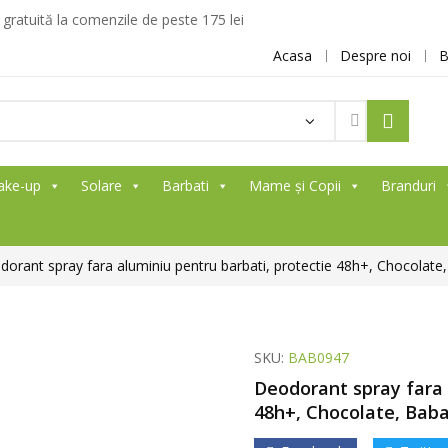
ratuită la comenzile de peste 175 lei
Acasa
Despre noi
B
ake-up
Solare
Barbati
Mame și Copii
Branduri
orant spray fara aluminiu pentru barbati, protectie 48h+, Chocolate
SKU:
BAB0947
Deodorant spray fara 
48h+, Chocolate, Baba