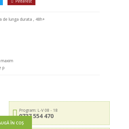
Pinterest
ta de lunga durata , 48h+
t maxim
e p
Program: L-V 08 - 18
0737 554 470
UGĂ ÎN COȘ