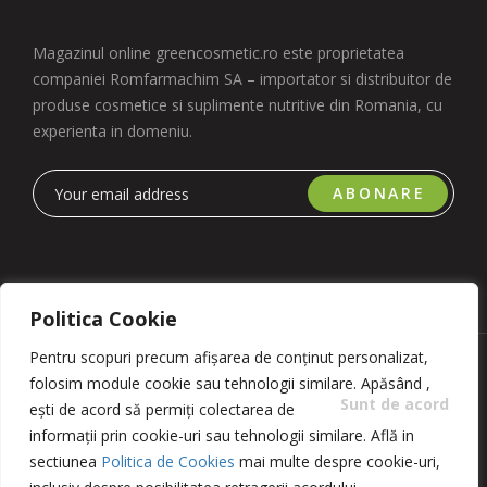
Magazinul online greencosmetic.ro este proprietatea
companiei Romfarmachim SA – importator si distribuitor de
produse cosmetice si suplimente nutritive din Romania, cu
experienta in domeniu.
ABONARE
Politica Cookie
Pentru scopuri precum afișarea de conținut personalizat,
Copyright 2023 © Romfarmachim SA. Realizat de Simplio
folosim module cookie sau tehnologii similare. Apăsând
,
Software
Sunt de acord
ești de acord să permiți colectarea de
informații prin cookie-uri sau tehnologii similare. Află in
sectiunea
Politica de Cookies
mai multe despre cookie-uri,