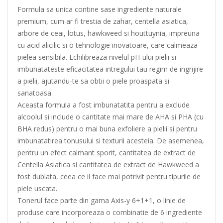
Formula sa unica contine sase ingrediente naturale
premium, cum ar fi trestia de zahar, centella asiatica,
arbore de ceai, lotus, hawkweed si houttuynia, impreuna
cu acid alicilic si o tehnologie inovatoare, care calmeaza
pielea sensibila. Echilibreaza nivelul pH-ului pielii si
imbunatateste eficacitatea intregului tau regim de ingrijire
a pielii, ajutandu-te sa obtii o piele proaspata si
sanatoasa.
Aceasta formula a fost imbunatatita pentru a exclude
alcoolul si include o cantitate mai mare de AHA si PHA (cu
BHA redus) pentru o mai buna exfoliere a pielii si pentru
imbunatatirea tonusului si texturii acesteia. De asemenea,
pentru un efect calmant sporit, cantitatea de extract de
Centella Asiatica si cantitatea de extract de Hawkweed a
fost dublata, ceea ce il face mai potrivit pentru tipurile de
piele uscata.
Tonerul face parte din gama Axis-y 6+1+1, o linie de
produse care incorporeaza o combinatie de 6 ingrediente