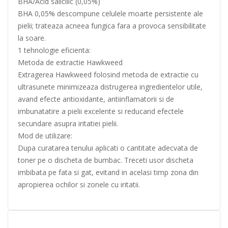
BHA/Acid salicilic (0,05%)
BHA 0,05% descompune celulele moarte persistente ale
pielii; trateaza acneea fungica fara a provoca sensibilitate
la soare.
1 tehnologie eficienta:
Metoda de extractie Hawkweed
Extragerea Hawkweed folosind metoda de extractie cu
ultrasunete minimizeaza distrugerea ingredientelor utile,
avand efecte antioxidante, antiinflamatorii si de
imbunatatire a pielii excelente si reducand efectele
secundare asupra iritatiei pielii.
Mod de utilizare:
Dupa curatarea tenului aplicati o cantitate adecvata de
toner pe o discheta de bumbac. Treceti usor discheta
imbibata pe fata si gat, evitand in acelasi timp zona din
apropierea ochilor si zonele cu iritatii.