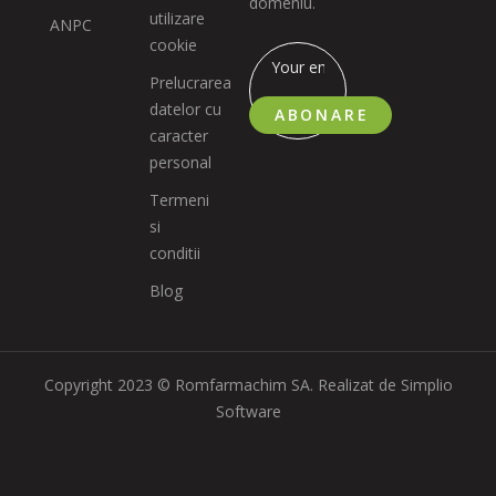
domeniu.
utilizare
ANPC
cookie
Prelucrarea
datelor cu
ABONARE
caracter
personal
Termeni
si
conditii
Blog
Copyright 2023 © Romfarmachim SA. Realizat de Simplio
Software