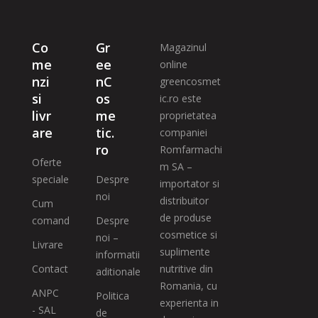
Co
Gr
Magazinul
me
ee
online
nzi
nC
greencosmet
si
os
ic.ro este
livr
me
proprietatea
are
tic.
companiei
ro
Romfarmachi
Oferte
m SA –
speciale
Despre
importator si
noi
distribuitor
Cum
de produse
comand
Despre
cosmetice si
noi –
Livrare
suplimente
informatii
Contact
nutritive din
aditionale
Romania, cu
ANPC
Politica
experienta in
- SAL
de