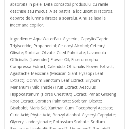
absorbita in piele. Evita contactul produsului cu ranile
deschise sau mucus. A se pastra la loc uscat si racoros,
departe de lumina directa a soarelui. A nu se lasa la
indemana copiilor.
Ingrediente: AquaWaterEau; Glycerin ; Caprylic/Capric
Triglyceride; Propanediol; Cetearyl Alcohol; Cetearyl
Olivate; Sorbitan Olivate; Cetyl Palmitate; Lavandula
Officinalis (Lavender) Flower Oil; Enteromorpha
Compressa Extract; Calendula Officinalis Flower Extract;
Agastache Mexicana (Mexican Giant Hyssop) Leaf
Extract); Ocimum Sanctum Leaf Extract; Silybum
Marianum (Milk Thistle) Fruit Extract; Aesculus
Hippocastanum (Horse Chestnut) Extract; Panax Ginseng
Root Extract; Sorbitan Palmitate; Sorbitan Oleate;
Bisabolol; Maris Sal; Xanthan Gum; Tocopheryl Acetate;
Citric Acid; Phytic Acid; Benzyl Alcohol; Glyceryl Caprylate;
Glyceryl Undecylenate; Potassium Sorbate; Sodium
Benzoate; Linalool*; Farnesol*; Limonene*; Geraniol*.