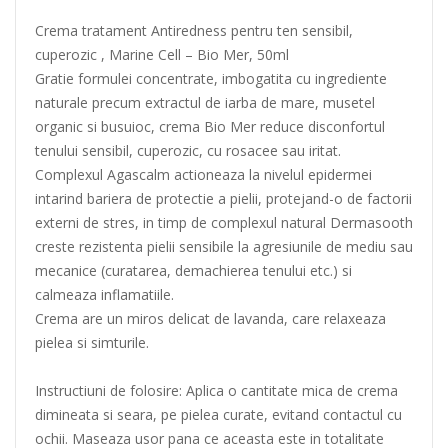
Crema tratament Antiredness pentru ten sensibil,
cuperozic , Marine Cell – Bio Mer, 50ml
Gratie formulei concentrate, imbogatita cu ingrediente
naturale precum extractul de iarba de mare, musetel
organic si busuioc, crema Bio Mer reduce disconfortul
tenului sensibil, cuperozic, cu rosacee sau iritat.
Complexul Agascalm actioneaza la nivelul epidermei
intarind bariera de protectie a pielii, protejand-o de factorii
externi de stres, in timp de complexul natural Dermasooth
creste rezistenta pielii sensibile la agresiunile de mediu sau
mecanice (curatarea, demachierea tenului etc.) si
calmeaza inflamatiile.
Crema are un miros delicat de lavanda, care relaxeaza
pielea si simturile.
Instructiuni de folosire: Aplica o cantitate mica de crema
dimineata si seara, pe pielea curate, evitand contactul cu
ochii. Maseaza usor pana ce aceasta este in totalitate