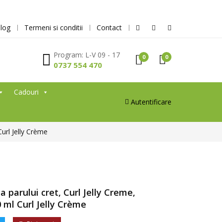
log
Termeni si conditii
Contact
Program: L-V 09 - 17
0
0
0737 554 470
Cadouri
Autentificare
url Jelly Crème
parului cret, Curl Jelly Creme,
 ml Curl Jelly Crème