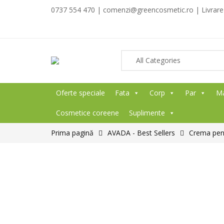
0737 554 470 | comenzi@greencosmetic.ro | Livrare g
Oferte speciale
Fata
Corp
Par
M
Cosmetice coreene
Suplimente
Prima pagină
AVADA - Best Sellers
Crema pent