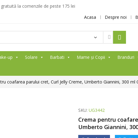
ratuită la comenzile de peste 175 lei
Acasa
Despre noi
B
ake-up
Solare
Barbati
Mame și Copii
Branduri
ru coafarea parului cret, Curl Jelly Creme, Umberto Giannini, 300 ml C
SKU:
UG3442
Crema pentru coafarea 
Umberto Giannini, 300