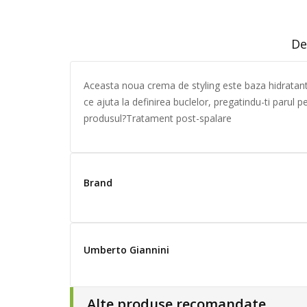
De
Aceasta noua crema de styling este baza hidratanta
ce ajuta la definirea buclelor, pregatindu-ti parul p
produsul?Tratament post-spalare
Brand
Umberto Giannini
Alte produse recomandate