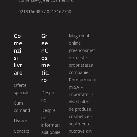
comenzi@greencosmetic.ro
0213166480 / 0213162760
Co
Gr
Magazinul
me
ee
online
nzi
nC
greencosmet
si
os
ic.ro este
livr
me
proprietatea
are
tic.
companiei
ro
Romfarmachi
Oferte
m SA –
speciale
Despre
importator si
noi
distribuitor
Cum
de produse
comand
Despre
cosmetice si
noi –
Livrare
suplimente
informatii
Contact
nutritive din
aditionale