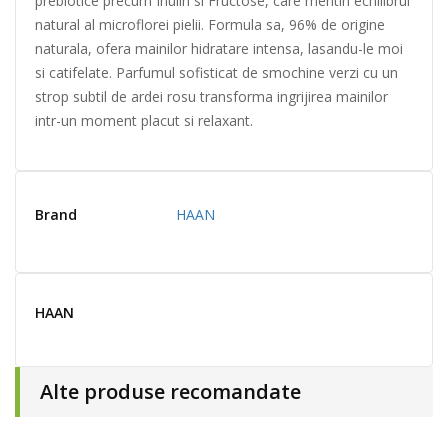
prebiotice precum Inulin si Fructose, care mentin echilibrul
natural al microflorei pielii. Formula sa, 96% de origine
naturala, ofera mainilor hidratare intensa, lasandu-le moi
si catifelate. Parfumul sofisticat de smochine verzi cu un
strop subtil de ardei rosu transforma ingrijirea mainilor
intr-un moment placut si relaxant.
Brand
HAAN
HAAN
Alte produse recomandate