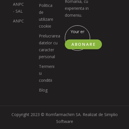
Romania, cu
ANPC
Politica
experienta in
- SAL
de
domeniu.
utilizare
ANPC
cookie
Prelucrarea
datelor cu
ABONARE
caracter
personal
Termeni
si
conditii
Blog
Copyright 2023 © Romfarmachim SA. Realizat de Simplio
Software