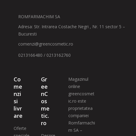
ROMFARMACHIM SA
Adresa: Str. Intrarea Costache Negri , Nr. 11 sector 5 –
Bucuresti
comenzi@greencosmetic.ro
0213166480 / 0213162760
Co
Gr
Magazinul
me
ee
online
nzi
nC
greencosmet
si
os
ic.ro este
livr
me
proprietatea
are
tic.
companiei
ro
Romfarmachi
Oferte
m SA –
speciale
Despre