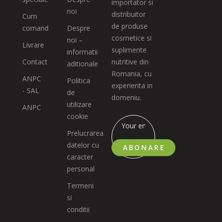
importator si
noi
distribuitor
Cum
de produse
comand
Despre
cosmetice si
noi –
Livrare
suplimente
informatii
Contact
nutritive din
aditionale
Romania, cu
ANPC
Politica
experienta in
- SAL
de
domeniu.
utilizare
ANPC
cookie
Prelucrarea
datelor cu
ABONARE
caracter
personal
Termeni
si
conditii