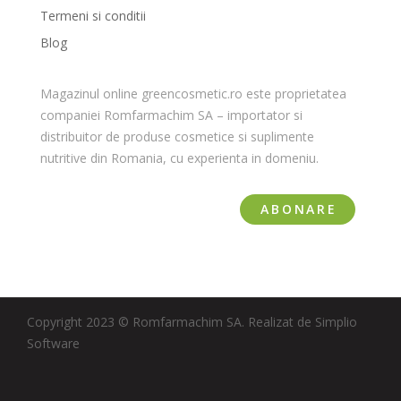
Termeni si conditii
Blog
Magazinul online greencosmetic.ro este proprietatea
companiei Romfarmachim SA – importator si
distribuitor de produse cosmetice si suplimente
nutritive din Romania, cu experienta in domeniu.
ABONARE
Copyright 2023 © Romfarmachim SA. Realizat de Simplio
Software