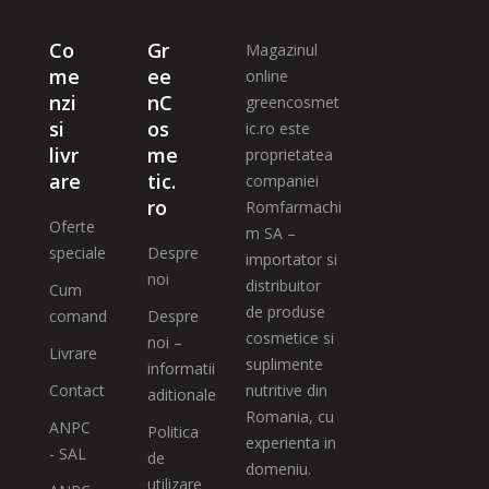
Co
Gr
Magazinul
me
ee
online
nzi
nC
greencosmet
si
os
ic.ro este
livr
me
proprietatea
are
tic.
companiei
ro
Romfarmachi
Oferte
m SA –
speciale
Despre
importator si
noi
distribuitor
Cum
de produse
comand
Despre
cosmetice si
noi –
Livrare
suplimente
informatii
Contact
nutritive din
aditionale
Romania, cu
ANPC
Politica
experienta in
- SAL
de
domeniu.
utilizare