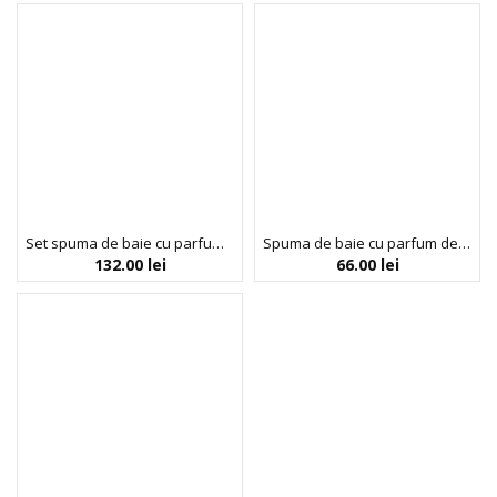
Set spuma de baie cu parfum de gogosi, scrunchy, burete si sticker gogoasa, Crazy Creamy, Inuwet, 4 articole
Spuma de baie cu parfum de piersica, Inuwet, 200 ml
132.00
lei
66.00
lei