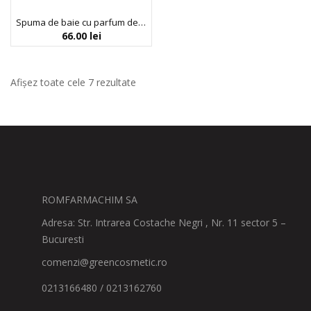
Spuma de baie cu parfum de vanilie, Inuwet, 200 ml
66.00
lei
Afișez toate cele 7 rezultate
ROMFARMACHIM SA
Adresa: Str. Intrarea Costache Negri , Nr. 11 sector 5 –
Bucuresti
comenzi@greencosmetic.ro
0213166480 / 0213162760