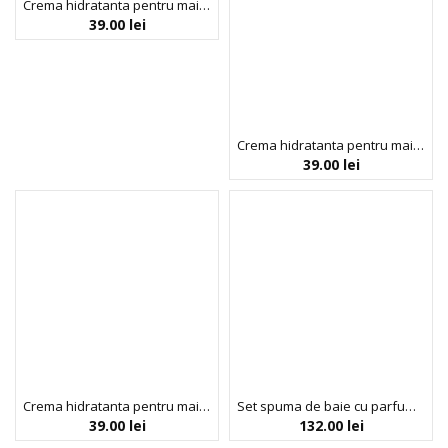
Crema hidratanta pentru maini si unghii, cu parfum de cirese, Cerise, Inuwet, 60 ml
39.00
lei
Crema hidratanta pentru maini si unghii, cu parfum de piersica, Peche Chantilly, Inuwet, 60 ml
39.00
lei
Crema hidratanta pentru maini si unghii, cu parfum de vanilie si cocos, Vanille-Coco, Inuwet, 60 ml
Set spuma de baie cu parfum de capsune, scrunchy, burete si sticker desert cu capsune, Sweet Pink, Inuwet, 4 articole
39.00
lei
132.00
lei