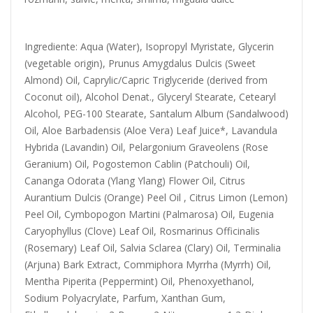
Ingrediente: Aqua (Water), Isopropyl Myristate, Glycerin
(vegetable origin), Prunus Amygdalus Dulcis (Sweet
Almond) Oil, Caprylic/Capric Triglyceride (derived from
Coconut oil), Alcohol Denat., Glyceryl Stearate, Cetearyl
Alcohol, PEG-100 Stearate, Santalum Album (Sandalwood)
Oil, Aloe Barbadensis (Aloe Vera) Leaf Juice*, Lavandula
Hybrida (Lavandin) Oil, Pelargonium Graveolens (Rose
Geranium) Oil, Pogostemon Cablin (Patchouli) Oil,
Cananga Odorata (Ylang Ylang) Flower Oil, Citrus
Aurantium Dulcis (Orange) Peel Oil , Citrus Limon (Lemon)
Peel Oil, Cymbopogon Martini (Palmarosa) Oil, Eugenia
Caryophyllus (Clove) Leaf Oil, Rosmarinus Officinalis
(Rosemary) Leaf Oil, Salvia Sclarea (Clary) Oil, Terminalia
(Arjuna) Bark Extract, Commiphora Myrrha (Myrrh) Oil,
Mentha Piperita (Peppermint) Oil, Phenoxyethanol,
Sodium Polyacrylate, Parfum, Xanthan Gum,