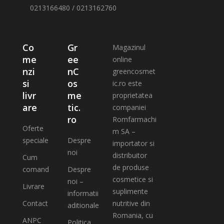
0213166480 / 0213162760
Co
Gr
Magazinul
me
ee
online
nzi
nC
greencosmet
si
os
ic.ro este
livr
me
proprietatea
are
tic.
companiei
ro
Romfarmachi
Oferte
m SA –
speciale
Despre
importator si
noi
distribuitor
Cum
de produse
comand
Despre
cosmetice si
noi –
Livrare
suplimente
informatii
Contact
nutritive din
aditionale
Romania, cu
ANPC
Politica