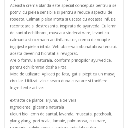
Aceasta crema blanda este special conceputa pentru a se
potrivi cu pielea sensibila si pentru a reduce aspectul de
roseata. Calmati pielea iritata si uscata cu aceasta infuzie
racoritoare si destresanta, inspirata de ayurveda. Cu lemn
de santal echilibrant, muscata vindecatoare, levantica
calmanta si rozmarin antiinflamator, crema de noapte
ingrijeste pielea iritata. Veti observa imbunatatirea tenului,
acesta devenind hidratat si revigorat.
Are o formula naturala, conform principiilor ayurvedice,
pentru echilibrarea dosha Pitta.
Mod de utilizare: Aplicati pe fata, gat si piept cu un masaj
circular. Utilizati zilnic seara dupa curatare si tonifiere.
Ingrediente active:
extracte de plante: arjuna, aloe vera
ingrediente: glicerina naturala
uleiuri bio: lemn de santal, lavanda, muscata, patchouli,
ylang ylang, portocala, lamaie, palmarosa, cuisoare,
rozmarin, salvie, menta, smirna, migdala dulce