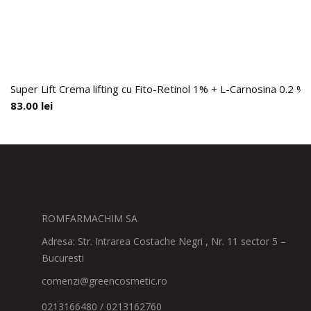
Super Lift Crema lifting cu Fito-Retinol 1% + L-Carnosina 0.2 %,
83.00
lei
ROMFARMACHIM SA
Adresa: Str. Intrarea Costache Negri , Nr. 11 sector 5 –
Bucuresti
comenzi@greencosmetic.ro
0213166480 / 0213162760