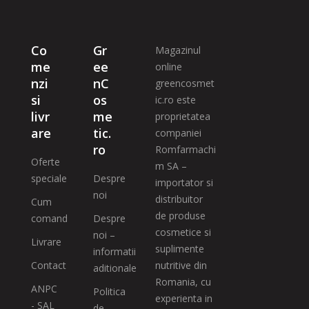
Co
Gr
Magazinul
me
ee
online
nzi
nC
greencosmet
si
os
ic.ro este
livr
me
proprietatea
are
tic.
companiei
ro
Romfarmachi
Oferte
m SA –
speciale
Despre
importator si
noi
distribuitor
Cum
de produse
comand
Despre
cosmetice si
noi –
Livrare
suplimente
informatii
Contact
nutritive din
aditionale
Romania, cu
ANPC
Politica
experienta in
- SAL
de