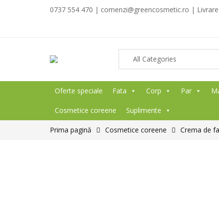
0737 554 470 | comenzi@greencosmetic.ro | Livrare g
Oferte speciale
Fata
Corp
Par
M
Cosmetice coreene
Suplimente
Prima pagină
Cosmetice coreene
Crema de fat