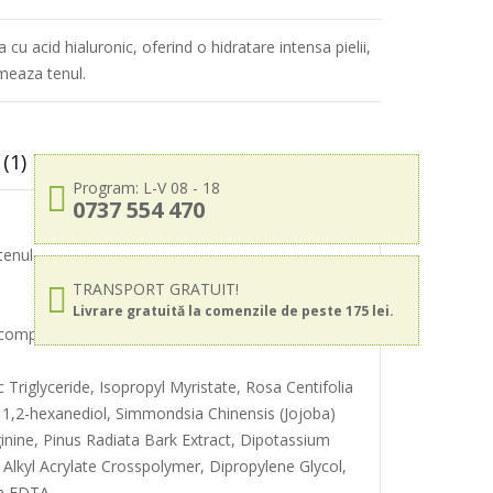
cu acid hialuronic, oferind o hidratare intensa pielii,
lmeaza tenul.
(1)
Program: L-V 08 - 18
0737 554 470
tenul.
TRANSPORT GRATUIT!
Livrare gratuită la comenzile de peste 175 lei.
 completa.
Triglyceride, Isopropyl Myristate, Rosa Centifolia
, 1,2-hexanediol, Simmondsia Chinensis (Jojoba)
inine, Pinus Radiata Bark Extract, Dipotassium
0 Alkyl Acrylate Crosspolymer, Dipropylene Glycol,
um EDTA