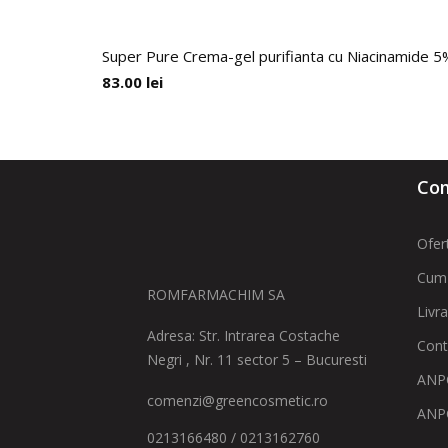
Super Pure Crema-gel purifianta cu Niacinamide 5%
83.00
lei
Com
Ofer
Cum
ROMFARMACHIM SA
Livr
Adresa: Str. Intrarea Costache
Cont
Negri , Nr. 11 sector 5 – Bucuresti
ANPC
comenzi@greencosmetic.ro
ANP
0213166480 / 0213162760