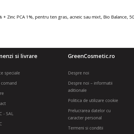
 + Zinc PCA 1%, pentru ten gras, acneic sau mixt, Bio Balance, 5
enzi si livrare
GreenCosmetic.ro
te speciale
Despre noi
 comand
Despre noi – informatii
aditionale
are
Politica de utilizare cookie
act
Prelucrarea datelor cu
 - SAL
caracter personal
C
Termeni si conditii