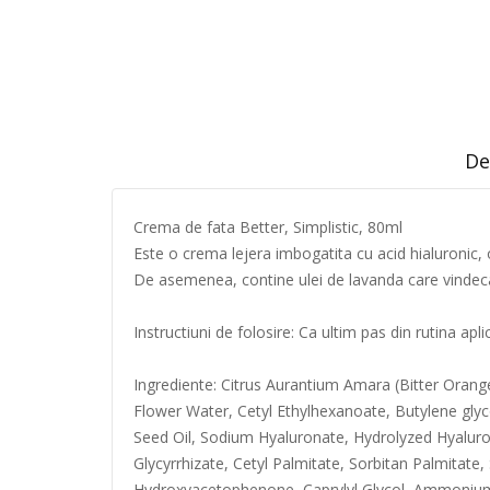
De
Crema de fata Better, Simplistic, 80ml
Este o crema lejera imbogatita cu acid hialuronic, o
De asemenea, contine ulei de lavanda care vindeca t
Instructiuni de folosire: Ca ultim pas din rutina ap
Ingrediente: Citrus Aurantium Amara (Bitter Orange
Flower Water, Cetyl Ethylhexanoate, Butylene glyco
Seed Oil, Sodium Hyaluronate, Hydrolyzed Hyaluron
Glycyrrhizate, Cetyl Palmitate, Sorbitan Palmitate,
Hydroxyacetophenone, Caprylyl Glycol, Ammonium