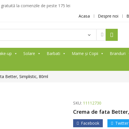
ratuită la comenzile de peste 175 lei
Acasa
Despre noi
B
ake-up
Solare
Barbati
Mame și Copii
Branduri
a Better, Simplistic, 80ml
SKU:
11112730
Crema de fata Better,
Facebook
Twitter