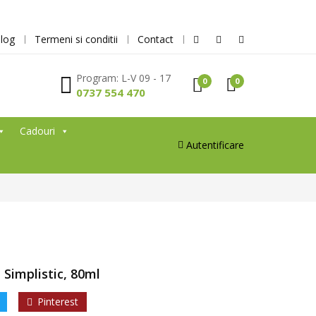
log
Termeni si conditii
Contact
Program: L-V 09 - 17
0
0
0737 554 470
Cadouri
Autentificare
 Simplistic, 80ml
Pinterest