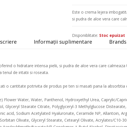
Este o crema lejera imbogatita 
si pudra de aloe vera care ca
Disponiblitate:
Stoc epuizat
scriere
Informații suplimentare
Brands 
ferind o hidratare intensa pielii, si pudra de aloe vera care calmeaza 
enul de iritatii si roseata.
licati o cantitate potrivita de produs pe ten si masati pana la absorbtia
) Flower Water, Water, Panthenol, Hydroxyethyl Urea, Caprylic/Capric 
l, Glyceryl Stearate Citrate, Polyglyceryl-3 Methylglucose Distearate
ic acid, Sodium Acetylated Hyaluronate, Ceramide NP, Allantoin, Arg
 Sorbitan Olivate, Glyceryl Stearate, Cetearyl Olivate, Acrylates/C10-3
 Acryloyldimethyltaurate/VP Copolymer, t-Butyl Alcohol, Dipotassi