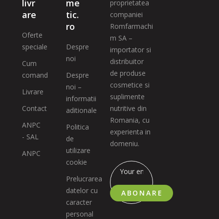
livr
me
proprietatea
are
tic.
companiei
ro
Romfarmachi
Oferte
m SA –
speciale
Despre
importator si
noi
distribuitor
Cum
de produse
comand
Despre
cosmetice si
noi –
Livrare
suplimente
informatii
Contact
nutritive din
aditionale
Romania, cu
ANPC
Politica
experienta in
- SAL
de
domeniu.
utilizare
ANPC
cookie
Prelucrarea
datelor cu
ABONARE
caracter
personal