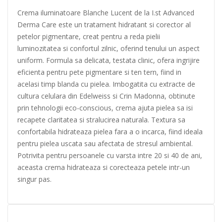
Crema iluminatoare Blanche Lucent de la I.st Advanced
Derma Care este un tratament hidratant si corector al
petelor pigmentare, creat pentru a reda pielii
luminozitatea si confortul zilnic, oferind tenului un aspect
uniform. Formula sa delicata, testata clinic, ofera ingrijire
eficienta pentru pete pigmentare si ten tern, fiind in
acelasi timp blanda cu pielea. Imbogatita cu extracte de
cultura celulara din Edelweiss si Crin Madonna, obtinute
prin tehnologii eco-conscious, crema ajuta pielea sa isi
recapete claritatea si stralucirea naturala. Textura sa
confortabila hidrateaza pielea fara a o incarca, fiind ideala
pentru pielea uscata sau afectata de stresul ambiental.
Potrivita pentru persoanele cu varsta intre 20 si 40 de ani,
aceasta crema hidrateaza si corecteaza petele intr-un
singur pas.