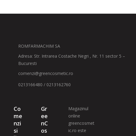
ROMFARMACHIM SA
Adresa: Str. Intrarea Costache Negri , Nr. 11 sector 5 –
Bucuresti
comenzi@greencosmetic.ro
0213166480 / 0213162760
Co
Gr
Magazinul
me
ee
online
nzi
nC
greencosmet
si
os
ic.ro este